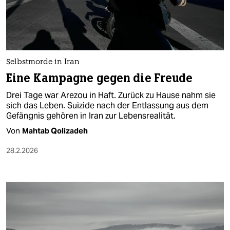
berlin
nord
wahrheit
Selbstmorde in Iran
verlag
Eine Kampagne gegen die Freude
verlag
Drei Tage war Arezou in Haft. Zurück zu Hause nahm sie
sich das Leben. Suizide nach der Entlassung aus dem
veranstaltungen
Gefängnis gehören in Iran zur Lebensrealität.
shop
Von
Mahtab Qolizadeh
fragen & hilfe
28.2.2026
unterstützen
abo
genossenschaft