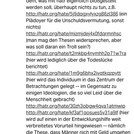
dem, was mit hatr eigentlich bloßgestellt
werden soll, überhaupt nichts zu tun, z.B.
http://hatr.org/hate/5j9dqgxylyxzg86zl386
(ein
Plädoyer für die Unschuldsvermutung, sonst
nichts)
http://hatr.org/hate/mizmjdej4x0fdqrmnhsc
(man mag den Thesen widersprechen, aber
was soll daran ein Troll sein?)
http://hatr.org/hate/t2mkbp4nymhh2p71w7ra
(hier wird lediglich über die Todeslücke
berichtet)
http://hatr.org/hate/1m9g6bhx2ivqtkqzpytt
(hier wird das Individuum in das Zentrum der
Betrachtungen gelegt -- im Gegensatz zu
einigen Ideologien, die so viel Leid über die
Menschheit gebracht)
http://hatr.org/hate/30zh3obgw4qva1atmwip
http://hatr.org/hate/kf3af1qosues5v31a9lf
(hier
wird auf einen in der Entwicklungshilfe weit
verbreitetes Vorurteil hingewiesen -- nämlich
die These, dass Männer nich mit Geld umgehen