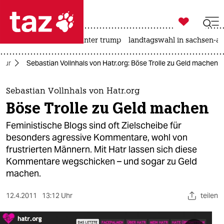

taz zahl ich
nahost-konflikt
usa unter trump
landtagswahl in sachsen-an

taz zahl ich
ltur
Sebastian Vollnhals von Hatr.org: Böse Trolle zu Geld machen
taz zahl ich
themen
Sebastian Vollnhals von Hatr.org
Böse Trolle zu Geld machen
politik
Feministische Blogs sind oft Zielscheibe für
öko
besonders agressive Kommentare, wohl von
frustrierten Männern. Mit Hatr lassen sich diese
gesellschaft
Kommentare wegschicken – und sogar zu Geld
machen.
kultur
12.4.2011
13:12 Uhr
teilen
sport