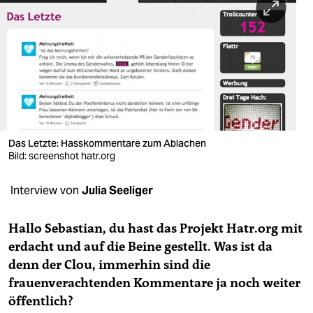
berlin
nord
wahrheit
verlag
verlag
Das Letzte: Hasskommentare zum Ablachen
veranstaltungen
Bild: screenshot hatr.org
shop
Interview von
Julia Seeliger
fragen & hilfe
Hallo Sebastian, du hast das Projekt Hatr.org mit
unterstützen
erdacht und auf die Beine gestellt. Was ist da
abo
denn der Clou, immerhin sind die
frauenverachtenden Kommentare ja noch weiter
genossenschaft
öffentlich?