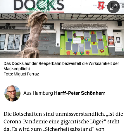
berlin
nord
wahrheit
verlag
verlag
veranstaltungen
Das Docks auf der Reeperbahn bezweifelt die Wirksamkeit der
Maskenpflicht
Foto: Miguel Ferraz
shop
fragen & hilfe
Aus Hamburg
Harff-Peter Schönherr
unterstützen
abo
Die Botschaften sind unmissverständlich. „Ist die
genossenschaft
Corona-Pandemie eine gigantische Lüge?“ steht
da. Es wird zum „Sicherheitsabstand“ von