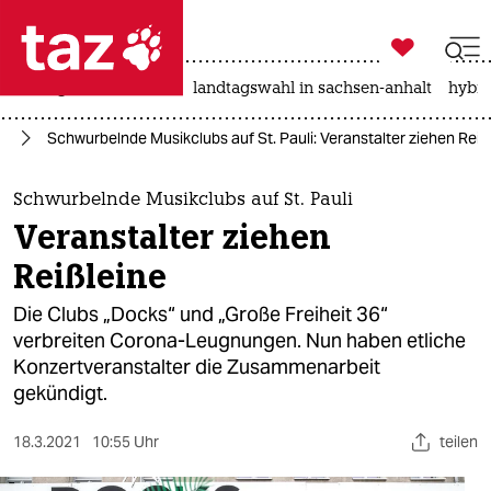

taz zahl ich
niedrigwasser
rente
landtagswahl in sachsen-anhalt
hybri

taz zahl ich
na
Schwurbelnde Musikclubs auf St. Pauli: Veranstalter ziehen Reiß
taz zahl ich
themen
Schwurbelnde Musikclubs auf St. Pauli
Veranstalter ziehen
politik
Reißleine
öko
Die Clubs „Docks“ und „Große Freiheit 36“
verbreiten Corona-Leugnungen. Nun haben etliche
gesellschaft
Konzertveranstalter die Zusammenarbeit
gekündigt.
kultur
sport
18.3.2021
10:55 Uhr
teilen