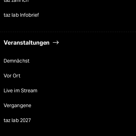
taz zahl ich
taz lab Infobrief
Veranstaltungen
Demnächst
Vor Ort
Live im Stream
Vergangene
taz lab 2027