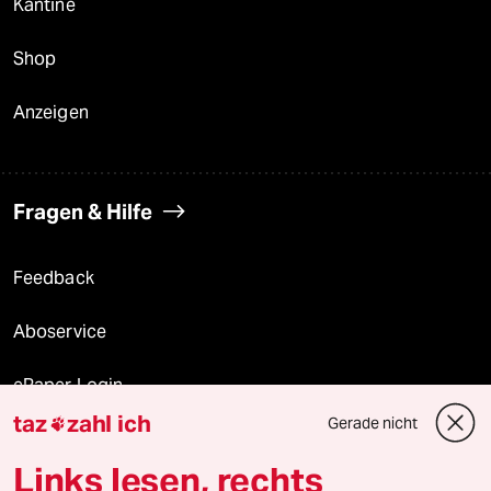
Kantine
Shop
Anzeigen
Fragen & Hilfe
Feedback
Aboservice
ePaper Login
taz
zahl ich
Gerade nicht

Downloads für Abonnierende
Links lesen, rechts