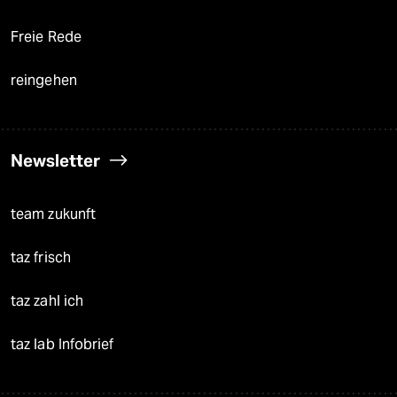
Freie Rede
reingehen
Newsletter
team zukunft
taz frisch
taz zahl ich
taz lab Infobrief