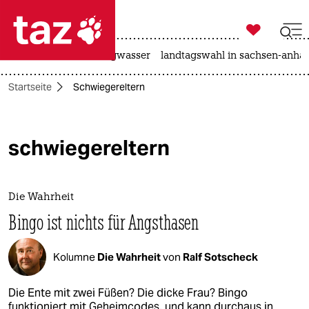

taz zahl ich
katzen
hitze
niedrigwasser
landtagswahl in sachsen-anhal

taz zahl ich
Startseite
Schwiegereltern
taz zahl ich
themen
schwiegereltern
politik
öko
Die Wahrheit
gesellschaft
Bingo ist nichts für Angsthasen
kultur
Kolumne
Die Wahrheit
von
Ralf Sotscheck
sport
Die Ente mit zwei Füßen? Die dicke Frau? Bingo
funktioniert mit Geheimcodes, und kann durchaus in