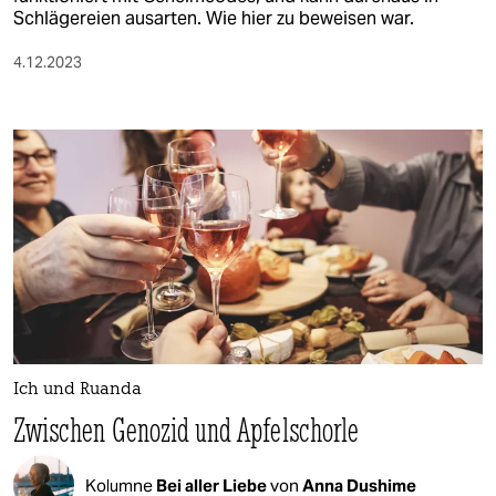
berlin
Schlägereien ausarten. Wie hier zu beweisen war.
nord
4.12.2023
wahrheit
verlag
verlag
veranstaltungen
shop
fragen & hilfe
unterstützen
Ich und Ruanda
abo
Zwischen Genozid und Apfelschorle
genossenschaft
Kolumne
Bei aller Liebe
von
Anna Dushime