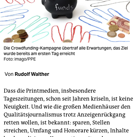
berlin
nord
wahrheit
verlag
Die Crowdfunding-Kampagne übertraf alle Erwartungen, das Ziel
verlag
wurde bereits am ersten Tag erreicht
Foto: imago/PPE
veranstaltungen
Von
Rudolf Walther
shop
fragen & hilfe
Dass die Printmedien, insbesondere
Tageszeitungen, schon seit Jahren kriseln, ist keine
unterstützen
Neuigkeit. Und wie die großen Medienhäuser den
abo
Qualitätsjournalismus trotz Anzeigenrückgang
retten wollen, ist bekannt: sparen, Stellen
genossenschaft
streichen, Umfang und Honorare kürzen, Inhalte