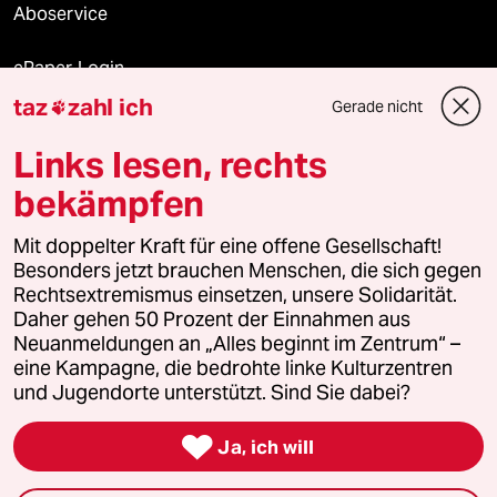
Aboservice
ePaper Login
taz
zahl ich
Gerade nicht

Downloads für Abonnierende
Links lesen, rechts
bekämpfen
© 2026 taz Verlags und Vertriebs GmbH
Alle Rechte vorbehalten. Bei rechtlichen Fragen oder für Genehmigungen
Mit doppelter Kraft für eine offene Gesellschaft!
wenden Sie sich bitte an
lizenzen@taz.de
Besonders jetzt brauchen Menschen, die sich gegen
Rechtsextremismus einsetzen, unsere Solidarität.
Daher gehen 50 Prozent der Einnahmen aus
Feedback
Redaktionsstatut
Kommune-Richtlinien
KI-
Neuanmeldungen an „Alles beginnt im Zentrum“ –
eine Kampagne, die bedrohte linke Kulturzentren
Leitlinie
Informant
Datenschutz
Impressum
AGB
und Jugendorte unterstützt. Sind Sie dabei?
Seitenwende
Einwilligungen widerrufen (Ads)

Ja, ich will