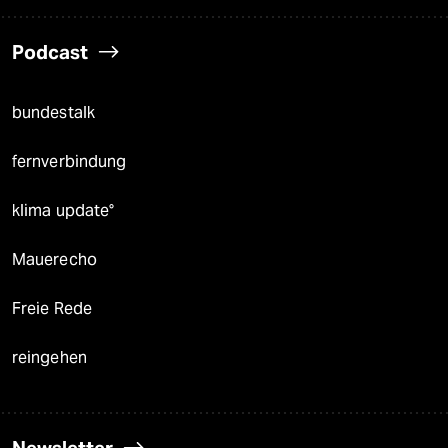
Podcast
bundestalk
fernverbindung
klima update°
Mauerecho
Freie Rede
reingehen
Newsletter