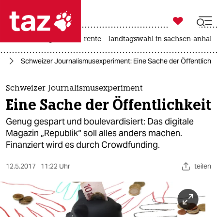

taz zahl ich
hitze
niedrigwasser
rente
landtagswahl in sachsen-anhalt

taz zahl ich
se
Schweizer Journalismusexperiment: Eine Sache der Öffentlichke
taz zahl ich
themen
Schweizer Journalismusexperiment
Eine Sache der Öffentlichkeit
politik
Genug gespart und boulevardisiert: Das digitale
öko
Magazin „Republik“ soll alles anders machen.
Finanziert wird es durch Crowdfunding.
gesellschaft
12.5.2017
11:22 Uhr
teilen
kultur
sport