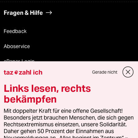
Fragen & Hilfe
Feedback
Aboservice
ePaper Login
taz
zahl ich
Gerade nicht

Downloads für Abonnierende
Links lesen, rechts
bekämpfen
© 2026 taz Verlags und Vertriebs GmbH
Mit doppelter Kraft für eine offene Gesellschaft!
Alle Rechte vorbehalten. Bei rechtlichen Fragen oder für Genehmigungen
wenden Sie sich bitte an
lizenzen@taz.de
Besonders jetzt brauchen Menschen, die sich gegen
Rechtsextremismus einsetzen, unsere Solidarität.
Daher gehen 50 Prozent der Einnahmen aus
Feedback
Redaktionsstatut
Kommune-Richtlinien
KI-