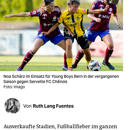
berlin
nord
wahrheit
verlag
verlag
veranstaltungen
shop
Noa Schärz im Einsatz für Young Boys Bern in der vergangenen
Saison gegen Servette FC Chênois
fragen & hilfe
Foto: imago
unterstützen
Von
Ruth Lang Fuentes
abo
genossenschaft
Ausverkaufte Stadien, Fußballfieber im ganzen