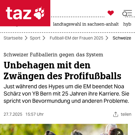

taz zahl ich
niedrigwasser
rente
landtagswahl in sachsen-anhalt
hybri

taz zahl ich
Startseite
Sport
Fußball-EM der Frauen 2025
Schweizer 
taz zahl ich
themen
Schweizer Fußballerin gegen das System
Unbehagen mit den
politik
Zwängen des Profifußballs
öko
Just während des Hypes um die EM beendet Noa
Schärz von YB Bern mit 25 Jahren ihre Karriere. Sie
gesellschaft
spricht von Bevormundung und anderen Probleme.
kultur
27.7.2025
15:57 Uhr
teilen
sport