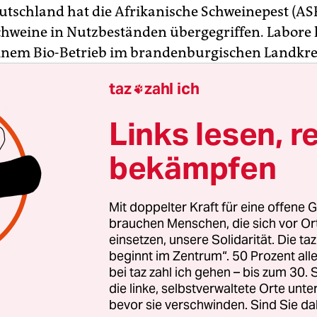
eutschland hat die Afrikanische Schweinepest (AS
hweine in Nutzbeständen übergegriffen. Labore
einem Bio-Betrieb im brandenburgischen Landkre
rund 200 Schweinen sowie bei einem Kleinsthalte
taz
zahl ich

Landkreis Märkisch-Oderland im selben Bundesl
en. Das teilten das
Bundesministerium für Ern
Links lesen, r
haft sowie das brandenburgische Ministerium f
t und Verbraucherschutz
in der Nacht zum Freita
bekämpfen
en auch die Fälle bei Hausschweinen in den bereit
Mit doppelter Kraft für eine offene G
hen Schweinepest bei Wildschweinen betroffenen
brauchen Menschen, die sich vor O
n nahe der polnischen Grenze. Um die beiden Be
einsetzen, unsere Solidarität. Die ta
beginnt im Zentrum“. 50 Prozent a
zt Schutzzonen und Überwachungszonen eingeric
bei taz zahl ich gehen – bis zum 30
mtliche Tiere in den beiden Beständen würden g
die linke, selbstverwaltete Orte unte
h beseitigt“.
bevor sie verschwinden. Sind Sie da