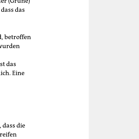
er (Grüne)
 dass das
, betroffen
 wurden
st das
ich. Eine
 dass die
reifen