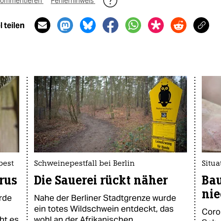
ommentieren
Fehlerhinweis
 teilen
pest
Schweinepestfall bei Berlin
Situ
rus
Die Sauerei rückt näher
Ba
nie
rde
Nahe der Berliner Stadtgrenze wurde
ein totes Wildschwein entdeckt, das
Coro
ht es
wohl an der Afrikanischen