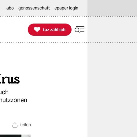
abo
genossenschaft
epaper login

taz zahl ich
taz zahl ich
irus
auch
chutzzonen
teilen