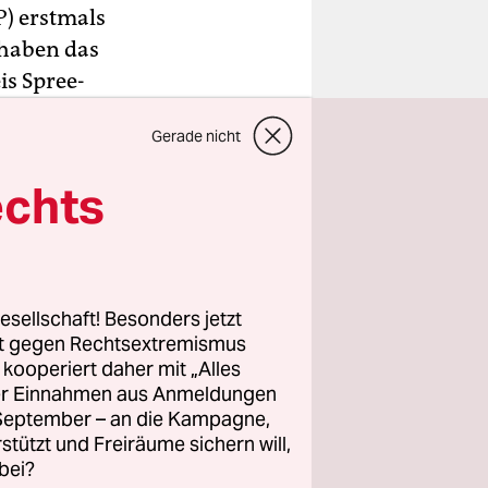
P) erstmals
 haben das
is Spree-
r mit zwei
Gerade nicht
and
ährung und
echts
ür
g mit.
s von der
esellschaft! Besonders jetzt
rt gegen Rechtsextremismus
triebe
z kooperiert daher mit „Alles
ller Einnahmen aus Anmeldungen
htet
. September – an die Kampagne,
etötet und
rstützt und Freiräume sichern will,
bei?