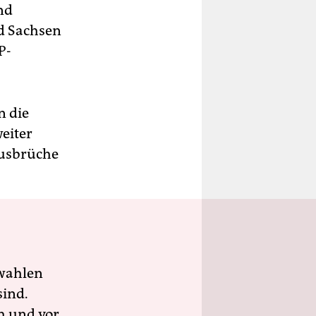
nd
d Sachsen
P-
n die
eiter
Ausbrüche
wahlen
sind.
h und vor