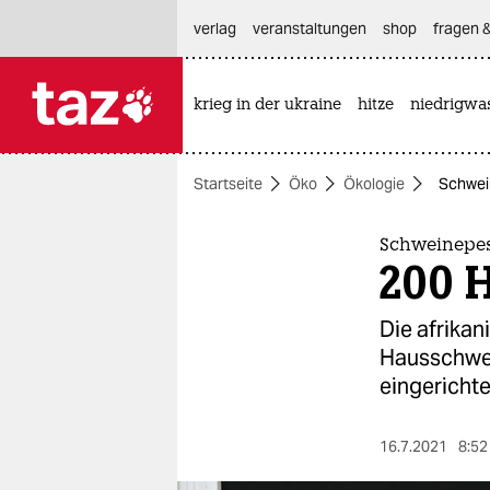
hautnavigation anspringen
hauptinhalt anspringen
footer anspringen
verlag
veranstaltungen
shop
fragen &
krieg in der ukraine
hitze
niedrigwa

taz zahl ich
taz zahl ich
Startseite
Öko
Ökologie
Schwei
themen
politik
Schweinepes
200 
öko
Die afrika
gesellschaft
Hausschwei
eingericht
kultur
sport
16.7.2021
8:52