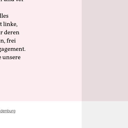
lles
 linke,
ür deren
n, frei
ngagement.
e unsere
ndenburg