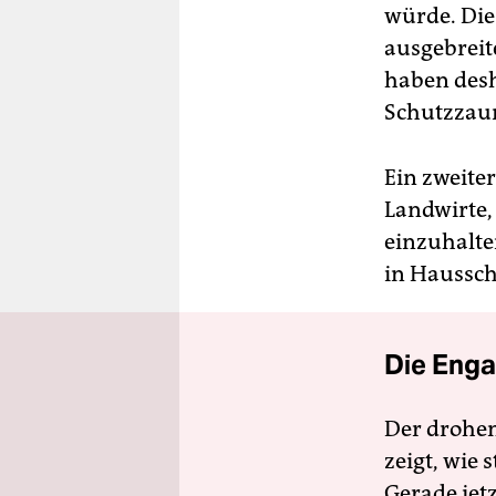
würde. Die
ausgebrei
haben desh
Schutzzaun
Ein zweite
Landwirte,
einzuhalte
in Haussch
Die Enga
Der drohe
zeigt, wie
Gerade jet