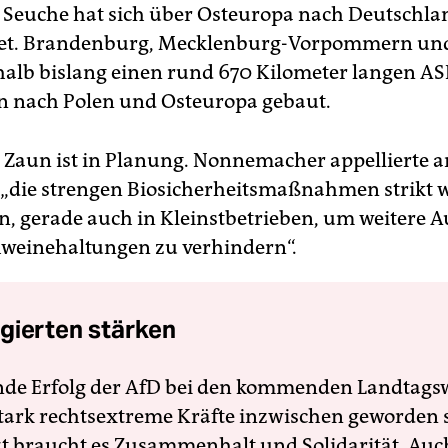
 Seuche hat sich über Osteuropa nach Deutschla
tet. Brandenburg, Mecklenburg-Vorpommern un
alb bislang einen rund 670 Kilometer langen AS
 nach Polen und Osteuropa gebaut.
r Zaun ist in Planung. Nonnemacher appellierte a
 „die strengen Biosicherheitsmaßnahmen strikt w
n, gerade auch in Kleinstbetrieben, um weitere 
weinehaltungen zu verhindern“.
gierten stärken
nde Erfolg der AfD bei den kommenden Landtags
 stark rechtsextreme Kräfte inzwischen geworden 
zt braucht es Zusammenhalt und Solidarität. Auc