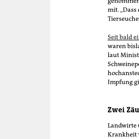
genommen h
mit. „Dass 
Tierseuche
Seit bald e
waren bisl
laut Minis
Schweinepe
hochanstec
Impfung gib
Zwei Zäu
Landwirte 
Krankheit 