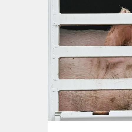
berlin
nord
wahrheit
verlag
verlag
veranstaltungen
shop
fragen & hilfe
unterstützen
abo
genossenschaft