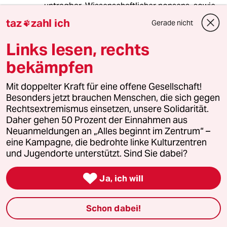
untragbar. Wissenschaftlicher nonsens, sowie
volkswirtschaftlich.
taz
zahl ich
Gerade nicht

Links lesen, rechts
Wolfgang
W
bekämpfen
21.10.2010
,
18:57 Uhr
Wann kommt der Artikel:
Mit doppelter Kraft für eine offene Gesellschaft!
Die Invasion der Nutzlos-Politiker ???
Besonders jetzt brauchen Menschen, die sich gegen
Rechtsextremismus einsetzen, unsere Solidarität.
Daher gehen 50 Prozent der Einnahmen aus
Neuanmeldungen an „Alles beginnt im Zentrum“ –
OpamitHut
O
eine Kampagne, die bedrohte linke Kulturzentren
21.10.2010
,
16:45 Uhr
und Jugendorte unterstützt. Sind Sie dabei?
und es kommen im schlimmsten falll noch 3
jahre in denen die deutsche bevoelkerung von

Ja, ich will
schwarz-gelb belogen, betrogen und
ausgepluendert wird - und damit die
stammtische sich bloss nicht damit
Schon dabei!
auseinandersetzen muss man null-themen wie
deutschenfeindlichkeit, integration, islam,