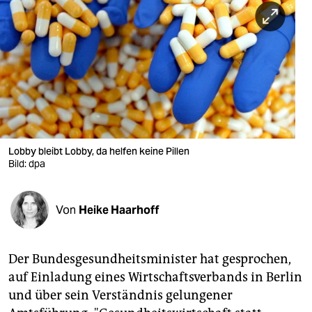
berlin
nord
wahrheit
verlag
verlag
veranstaltungen
Lobby bleibt Lobby, da helfen keine Pillen
Bild: dpa
shop
fragen & hilfe
Von
Heike Haarhoff
unterstützen
Der Bundesgesundheitsminister hat gesprochen,
abo
auf Einladung eines Wirtschaftsverbands in Berlin
genossenschaft
und über sein Verständnis gelungener