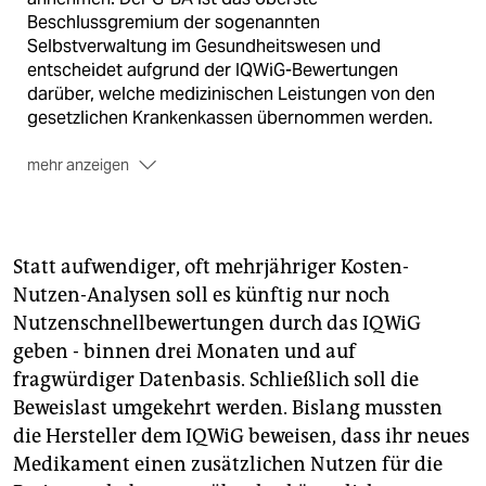
Beschlussgremium der sogenannten
Selbstverwaltung im Gesundheitswesen und
entscheidet aufgrund der IQWiG-Bewertungen
darüber, welche medizinischen Leistungen von den
gesetzlichen Krankenkassen übernommen werden.
mehr anzeigen
Finanziers:
Finanziert wird das IQWiG durch
Zuschläge für stationäre und ambulante medizinische
Behandlungen, also aus den Beiträgen der Mitglieder
aller gesetzlichen Krankenversicherungen (GKV). Die
Statt aufwendiger, oft mehrjähriger Kosten-
Höhe der Zuschläge legt der G-BA jährlich fest.
Nutzen-Analysen soll es künftig nur noch
Nutzenschnellbewertungen durch das IQWiG
geben - binnen drei Monaten und auf
fragwürdiger Datenbasis. Schließlich soll die
Beweislast umgekehrt werden. Bislang mussten
die Hersteller dem IQWiG beweisen, dass ihr neues
Medikament einen zusätzlichen Nutzen für die