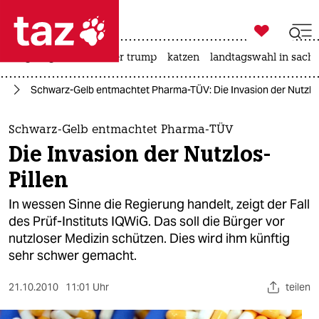

taz zahl ich
bergsteigen
usa unter trump
katzen
landtagswahl in sachs

taz zahl ich
nd
Schwarz-Gelb entmachtet Pharma-TÜV: Die Invasion der Nutzlos
taz zahl ich
themen
Schwarz-Gelb entmachtet Pharma-TÜV
Die Invasion der Nutzlos-
politik
Pillen
öko
In wessen Sinne die Regierung handelt, zeigt der Fall
des Prüf-Instituts IQWiG. Das soll die Bürger vor
gesellschaft
nutzloser Medizin schützen. Dies wird ihm künftig
sehr schwer gemacht.
kultur
sport
21.10.2010
11:01 Uhr
teilen