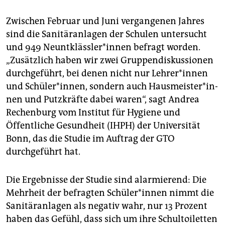
Zwischen Februar und Juni vergangenen Jahres
sind die Sanitäranlagen der Schulen untersucht
und 949 Neunt­kläss­le­r*in­nen befragt worden.
„Zusätzlich haben wir zwei Gruppendiskussionen
durchgeführt, bei denen nicht nur Leh­re­r*in­nen
und Schü­le­r*in­nen, sondern auch Haus­meis­te­r*in­
nen und Putzkräfte dabei waren“, sagt Andrea
Rechenburg vom Institut für Hygiene und
Öffentliche Gesundheit (IHPH) der Universität
Bonn, das die Studie im Auftrag der GTO
durchgeführt hat.
Die Ergebnisse der Studie sind alarmierend: Die
Mehrheit der befragten Schü­le­r*in­nen nimmt die
Sanitäranlagen als negativ wahr, nur 13 Prozent
haben das Gefühl, dass sich um ihre Schultoiletten