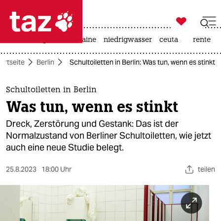

taz zahl ich
hitze
krieg in der ukraine
niedrigwasser
ceuta
rente

taz zahl ich
artseite
Berlin
Schultoiletten in Berlin: Was tun, wenn es stinkt
taz zahl ich
themen
Schultoiletten in Berlin
Was tun, wenn es stinkt
politik
Dreck, Zerstörung und Gestank: Das ist der
öko
Normalzustand von Berliner Schultoiletten, wie jetzt
auch eine neue Studie belegt.
gesellschaft
25.8.2023
18:00 Uhr
teilen
kultur
sport