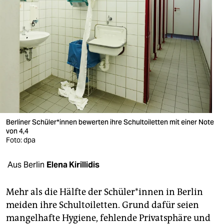
berlin
nord
wahrheit
verlag
verlag
veranstaltungen
Berliner Schü­le­r*in­nen bewerten ihre Schultoiletten mit einer Note
shop
von 4,4
Foto: dpa
fragen & hilfe
Aus Berlin
Elena Kirillidis
unterstützen
abo
Mehr als die Hälfte der Schü­le­r*in­nen in Berlin
meiden ihre Schultoiletten. Grund dafür seien
genossenschaft
mangelhafte Hygiene, fehlende Privatsphäre und