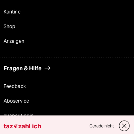
Kantine
Shop
Anzeigen
Fragen & Hilfe
Feedback
Aboservice
ePaper Login
taz
zahl ich
Gerade nicht

Downloads für Abonnierende