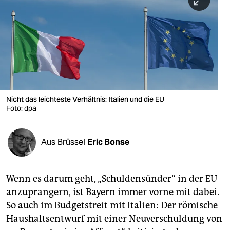
berlin
nord
wahrheit
verlag
verlag
Nicht das leichteste Verhältnis: Italien und die EU
Foto: dpa
veranstaltungen
shop
Aus Brüssel
Eric Bonse
fragen & hilfe
unterstützen
Wenn es darum geht, „Schuldensünder“ in der EU
anzuprangern, ist Bayern immer vorne mit dabei.
abo
So auch im Budgetstreit mit Italien: Der römische
genossenschaft
Haushaltsentwurf mit einer Neuverschuldung von