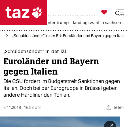

taz zahl ich
nahost-konflikt
usa unter trump
landtagswahl in sachsen-an

taz zahl ich
ie
„Schuldensünder“ in der EU: Euroländer und Bayern gegen Italie
taz zahl ich
themen
„Schuldensünder“ in der EU
Euroländer und Bayern
politik
gegen Italien
öko
Die CSU fordert im Budgetstreit Sanktionen gegen
Italien. Doch bei der Eurogruppe in Brüssel geben
gesellschaft
andere Hardliner den Ton an.
kultur
6.11.2018
16:53 Uhr
teilen
sport