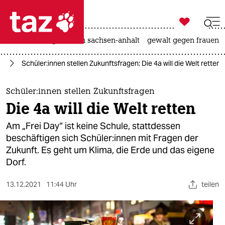

taz zahl ich
hitze
landtagswahl in sachsen-anhalt
gewalt gegen frauen

taz zahl ich
el
Schü­le­r:in­nen stellen Zukunftsfragen: Die 4a will die Welt retten
taz zahl ich
themen
Schü­le­r:in­nen stellen Zukunftsfragen
Die 4a will die Welt retten
politik
Am „Frei Day“ ist keine Schule, stattdessen
öko
beschäftigen sich Schü­le­r:in­nen mit Fragen der
Zukunft. Es geht um Klima, die Erde und das eigene
gesellschaft
Dorf.
kultur
13.12.2021
11:44 Uhr
teilen
sport