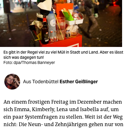
berlin
nord
wahrheit
verlag
verlag
Es gibt in der Regel viel zu viel Müll in Stadt und Land. Aber es lässt
sich was dagegen tun!
veranstaltungen
Foto: dpa/Thomas Banneyer
shop
Aus Todenbüttel
Esther Geißlinger
fragen & hilfe
unterstützen
An einem frostigen Freitag im Dezember machen
abo
sich Emma, Kimberly, Lena und Isabella auf, um
ein paar Systemfragen zu stellen. Weit ist der Weg
genossenschaft
nicht: Die Neun- und Zehnjährigen gehen nur von