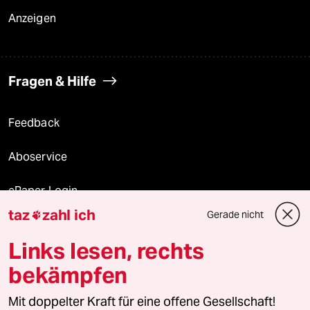
Anzeigen
Fragen & Hilfe
Feedback
Aboservice
ePaper Login
taz
zahl ich
Gerade nicht

Downloads für Abonnierende
Links lesen, rechts
bekämpfen
© 2026 taz Verlags und Vertriebs GmbH
Mit doppelter Kraft für eine offene Gesellschaft!
Alle Rechte vorbehalten. Bei rechtlichen Fragen oder für Genehmigungen