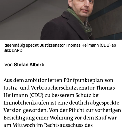
berlin
nord
wahrheit
verlag
Ideenmäßig speckt Justizsenator Thomas Heilmann (CDU) ab
verlag
Bild: DAPD
veranstaltungen
Von
Stefan Alberti
shop
Aus dem ambitionierten Fünfpunkteplan von
fragen & hilfe
Justiz- und Verbraucherschutzsenator Thomas
Heilmann (CDU) zu besserem Schutz bei
unterstützen
Immobilienkäufen ist eine deutlich abgespeckte
abo
Version geworden. Von der Pflicht zur vorherigen
Besichtigung einer Wohnung vor dem Kauf war
genossenschaft
am Mittwoch im Rechtsausschuss des