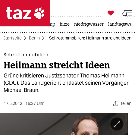

taz zahl ich
katzen
usa unter trump
hitze
niedrigwasser
landtagswahl

taz zahl ich
Startseite
Berlin
Schrottimmobilien: Heilmann streicht Ideen
taz zahl ich
themen
Schrottimmobilien
Heilmann streicht Ideen
politik
Grüne kritisieren Justizsenator Thomas Heilmann
öko
(CDU). Das Landgericht entlastet seinen Vorgänger
Michael Braun.
gesellschaft
17.5.2012
16:27 Uhr
teilen
kultur
sport