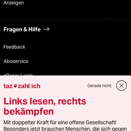
Anzeigen
Fragen & Hilfe
Feedback
Aboservice
ePaper Login
taz
zahl ich
Gerade nicht

Downloads für Abonnierende
Links lesen, rechts
bekämpfen
© 2026 taz Verlags und Vertriebs GmbH
Mit doppelter Kraft für eine offene Gesellschaft!
Alle Rechte vorbehalten. Bei rechtlichen Fragen oder für Genehmigungen
wenden Sie sich bitte an
lizenzen@taz.de
Besonders jetzt brauchen Menschen, die sich gegen