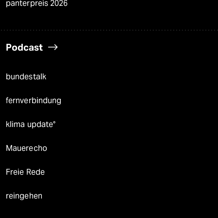
panterpreis 2026
Podcast
bundestalk
fernverbindung
klima update°
Mauerecho
Freie Rede
reingehen