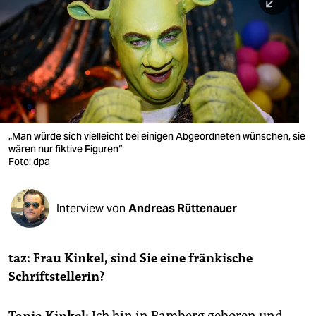
berlin
nord
wahrheit
verlag
verlag
„Man würde sich vielleicht bei einigen Abgeordneten wünschen, sie
wären nur fiktive Figuren“
veranstaltungen
Foto: dpa
shop
fragen & hilfe
Interview von
Andreas Rüttenauer
unterstützen
taz: Frau Kinkel, sind Sie eine fränkische
abo
Schriftstellerin?
genossenschaft