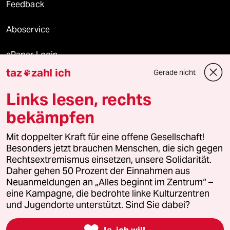
Feedback
Aboservice
ePaper Login
taz
zahl ich
Gerade nicht

Downloads für Abonnierende
Links lesen, rechts
bekämpfen
© 2026 taz Verlags und Vertriebs GmbH
Mit doppelter Kraft für eine offene Gesellschaft!
Alle Rechte vorbehalten. Bei rechtlichen Fragen oder für Genehmigungen
wenden Sie sich bitte an
lizenzen@taz.de
Besonders jetzt brauchen Menschen, die sich gegen
Rechtsextremismus einsetzen, unsere Solidarität.
Daher gehen 50 Prozent der Einnahmen aus
Feedback
Redaktionsstatut
Kommune-Richtlinien
KI-
Neuanmeldungen an „Alles beginnt im Zentrum“ –
eine Kampagne, die bedrohte linke Kulturzentren
Leitlinie
Informant
Datenschutz
Impressum
AGB
und Jugendorte unterstützt. Sind Sie dabei?
Seitenwende
Einwilligungen widerrufen (Ads)

Ja, ich will