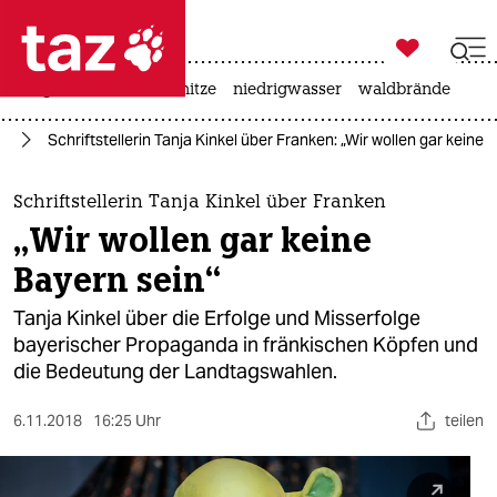

taz zahl ich
krieg in der ukraine
hitze
niedrigwasser
waldbrände

taz zahl ich
rn
Schriftstellerin Tanja Kinkel über Franken: „Wir wollen gar keine 
taz zahl ich
themen
Schriftstellerin Tanja Kinkel über Franken
„Wir wollen gar keine
politik
Bayern sein“
öko
Tanja Kinkel über die Erfolge und Misserfolge
bayerischer Propaganda in fränkischen Köpfen und
gesellschaft
die Bedeutung der Landtagswahlen.
kultur
6.11.2018
16:25 Uhr
teilen
sport