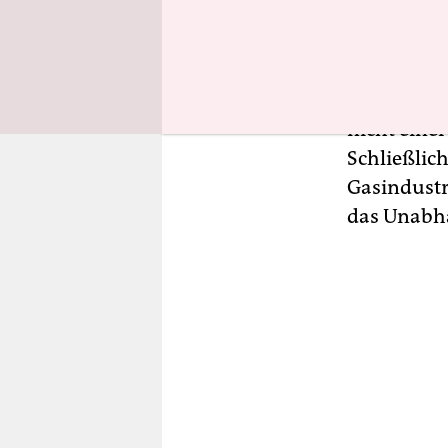
Fremdkörpe
Königreich
logisch. Un
Grünen Re
nicht einer
Schließlich
Gasindustri
das Unabhä