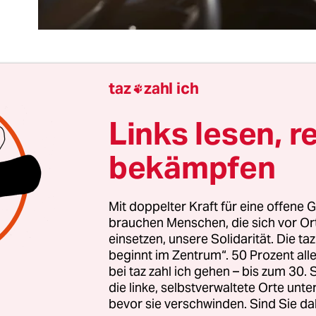
taz
zahl ich

August stellte Schottlands „First Minister“ Nicol
 neue Regionalregierung mit einem breiten Läche
Links lesen, r
ließ sie als Führungsfigur eines ebenso selbstsi
bekämpfen
ssten Landes erscheinen. Denn zu ihrem Kabin
n auch zwei Mitglieder der grünen Partei. ­Sturg
ische Scottish National Party (SNP)
drängt ebenso
Mit doppelter Kraft für eine offene G
 ein neues Referendum für die Unabhängigkeit d
brauchen Menschen, die sich vor O
einsetzen, unsere Solidarität. Die ta
chot­t:in­nen vom Vereinigten Königreich.
beginnt im Zentrum“. 50 Prozent a
bei taz zahl ich gehen – bis zum 30
sichtlich ist Schottland – das die Bewahrung sein
die linke, selbstverwaltete Orte unte
bevor sie verschwinden. Sind Sie da
 zum wesentlichen Teil seiner Identität gemacht 