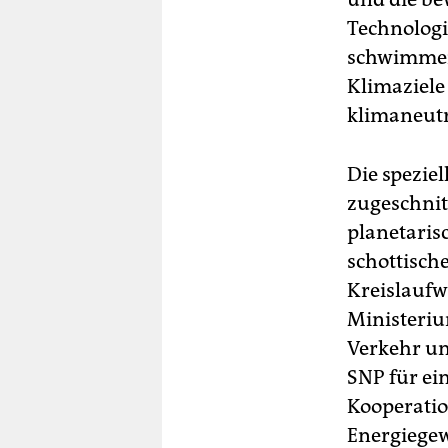
Technologi
schwimmend
Klimaziele 
klimaneutr
Die spezie
zugeschnit
planetaris
schottisch
Kreislaufw
Ministeriu
Verkehr und
SNP für ei
Kooperati
Energiege