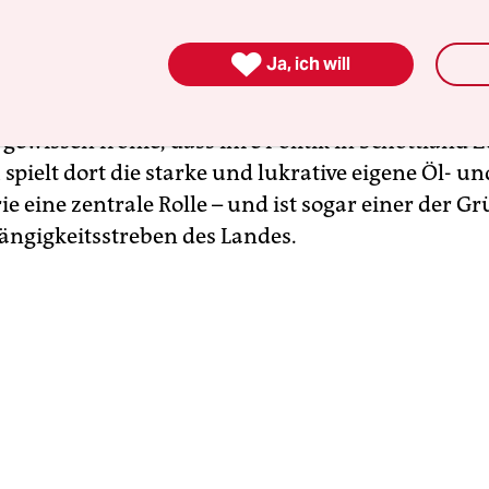
r in einem von den Konservativen regierten Ver
. Der Wunsch nach Unabhängigkeit erscheint da

Ja, ich will
d es ist das erste Mal in der Geschichte, dass Mitg
gierungsämter im Königreich übernehmen. Es en
 gewissen Ironie, dass ihre Politik in Schottland Z
 spielt dort die starke und lukrative eigene Öl- un
e eine zentrale Rolle – und ist sogar einer der G
ngigkeitsstreben des Landes.