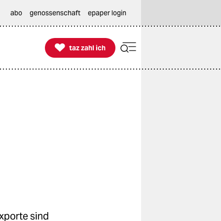
abo
genossenschaft
epaper login

taz zahl ich
taz zahl ich
xporte sind