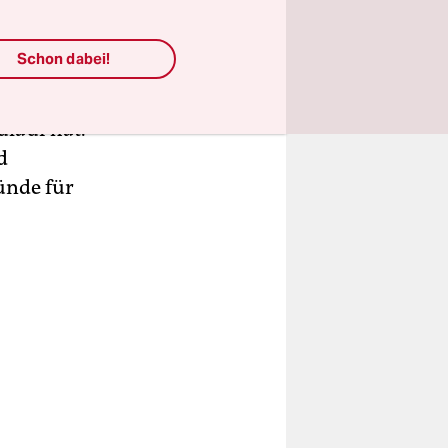
einigten
 nur
Schon dabei!
lieder der
tbehrt
ulauf hat.
d
ründe für