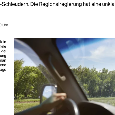
Schleudern. Die Regionalregierung hat eine unkl
0 Uhr
x in
iele
viel
rung
rman
tend
mago