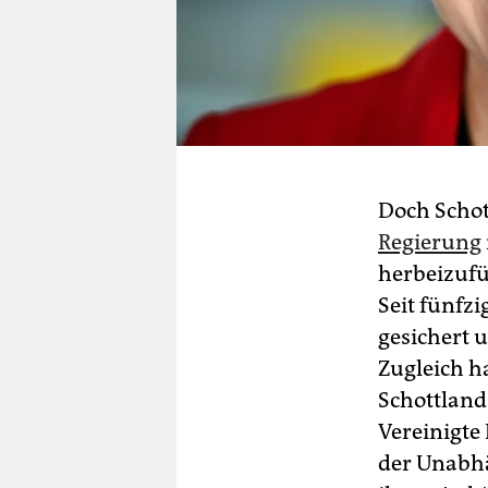
Doch Schott
Regierung
herbeizufü
Seit fünfz
gesichert 
Zugleich h
Schottland
Vereinigte
der Unabhä