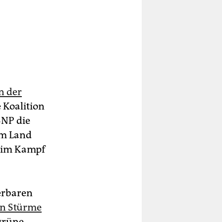
n der
e Koalition
SNP die
em Land
s im Kampf
erbaren
en Stürme
grüne