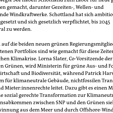
en gemacht, darunter Gezeiten-, Wellen- und
e Windkraftwerke. Schottland hat sich ambitio
gesetzt und sich gesetzlich verpflichtet, bis 2045
al zu werden.
ll auf die beiden neuen grünen Regierungsmitglie
tenen Portfolios sind wie gemacht für diese Zeite
chen Klimakrise. Lorna Slater, Co-Vorsitzende der
en Grünen, wird Ministerin für grüne Aus- und F
irtschaft und Biodiversität, während Patrick Har
m für klimaneutrale Gebäude, nichtfossilen Tra
 Mie­te­r:in­nen­rech­te leitet. Dazu gibt es einen 
ne sozial gerechte Transformation zur Klimaneutr
onsabkommen zwischen SNP und den Grünen sieh
winnung aus dem Meer und durch Offshore-Wind