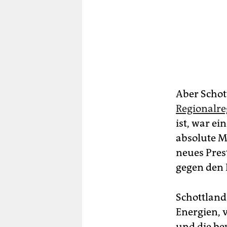
Aber Schot
Regionalr
ist, war ei
absolute M
neues Pres
gegen den
Schottland
Energien, 
und die be