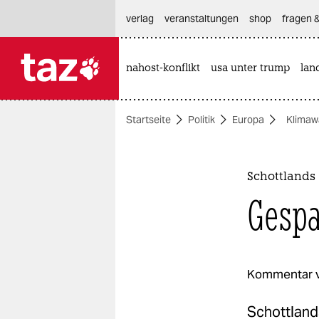
hautnavigation anspringen
hauptinhalt anspringen
footer anspringen
verlag
veranstaltungen
shop
fragen &
nahost-konflikt
usa unter trump
lan

taz zahl ich
taz zahl ich
Startseite
Politik
Europa
Klimaw
themen
politik
Schottlands 
öko
Gespa
gesellschaft
kultur
Kommentar 
sport
Schottlands