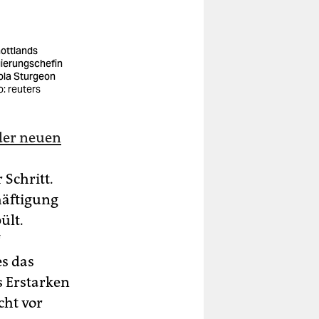
ottlands
ierungschefin
ola Sturgeon
o: reuters
der neuen
 Schritt.
häftigung
ült.
“
es das
s Erstarken
cht vor