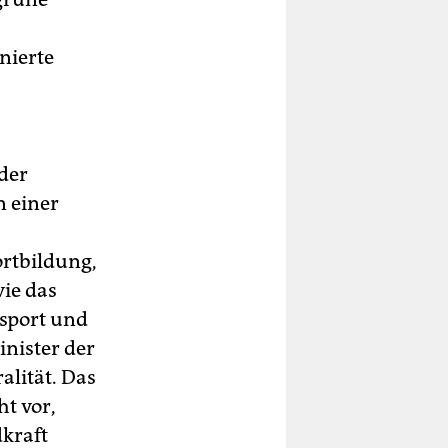
nierte
der
n einer
ortbildung,
vie das
nsport und
Minister der
alität. Das
t vor,
kraft