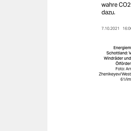
berlin
wahre CO2-
dazu.
nord
wahrheit
7.10.2021
16:0
verlag
Energiemi
verlag
Schottland: V
Windräder und 
veranstaltungen
Ölförde
Foto: A
shop
Zhenikeyev/Wes
61/i
fragen & hilfe
unterstützen
abo
genossenschaft