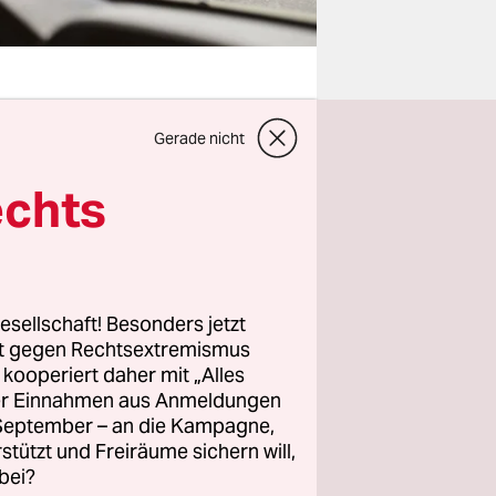
Gerade nicht
a Sturgeon
ln vor –
echts
cheren wie
ett
eons
 wie die
esellschaft! Besonders jetzt
er 5,5
rt gegen Rechtsextremismus
z kooperiert daher mit „Alles
ller Einnahmen aus Anmeldungen
. September – an die Kampagne,
er Natur
rstützt und Freiräume sichern will,
bei?
hat – ein