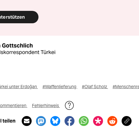
nterstützen
 Gottschlich
skorrespondent Türkei
ürkei unter Erdoğan
#Waffenlieferung
#Olaf Scholz
#Menschenr
ommentieren
Fehlerhinweis
 teilen