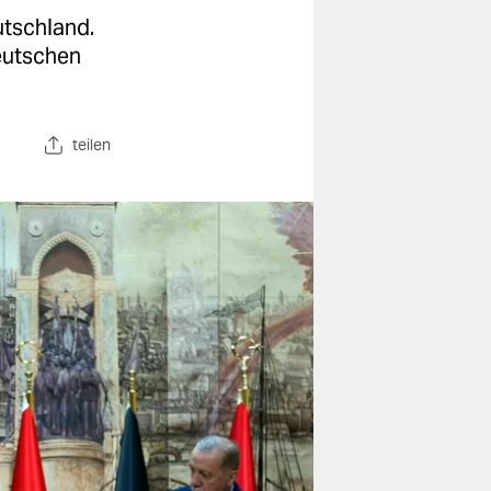
utschland.
eutschen
teilen