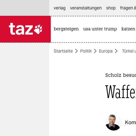
hautnavigation anspringen
hauptinhalt anspringen
footer anspringen
verlag
veranstaltungen
shop
fragen &
bergsteigen
usa unter trump
katzen

taz zahl ich
taz zahl ich
Startseite
Politik
Europa
Türkei 
themen
politik
Scholz besu
öko
Waffe
gesellschaft
kultur
Kom
sport