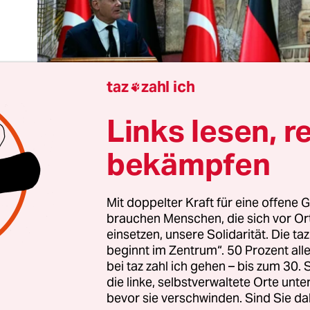
taz
zahl ich

Links lesen, r
bekämpfen
nschenrechte, ­Pressefreiheit und Rechtsstaat? D
Mit doppelter Kraft für eine offene G
brauchen Menschen, die sich vor O
inmal. Inzwischen sind Rüstungsexporte,
einsetzen, unsere Solidarität. Die ta
lüchtlingsabwehr und ein gemeinsames
beginnt im Zentrum“. 50 Prozent a
agement im Nahen Osten und der Ukraine die de
bei taz zahl ich gehen – bis zum 30
n Themen.
die linke, selbstverwaltete Orte unte
bevor sie verschwinden. Sind Sie da