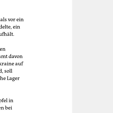
ls vor ein
elte, ein
ufhält.
den
samt davon
kraine auf
, soll
che Lager
fel in
en bei