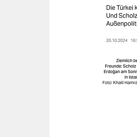
berlin
Die Türkei 
nord
Und Scholz
Außenpoliti
wahrheit
verlag
20.10.2024
16:
verlag
Ziemlich b
veranstaltungen
Freunde: Scholz
Erdoğan am Son
in Ist
shop
Foto: Khalil Hamr
fragen & hilfe
unterstützen
abo
genossenschaft