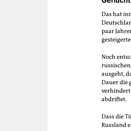
Geflücht
Das hat in
Deutschlan
paar Jahren
gesteigerte
Noch entsc
russischen
ausgeht, d
Dauer die 
verhindert
abdriftet.
Dass die T
Russland e