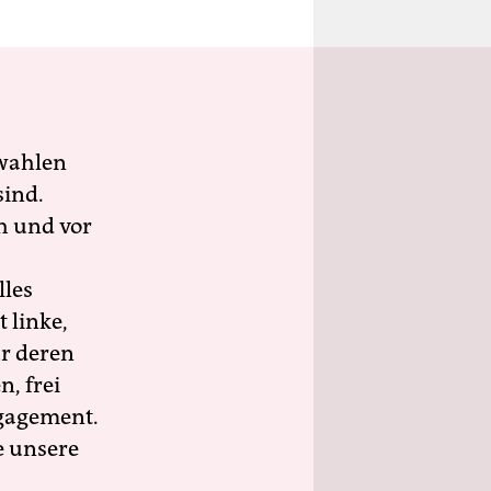
wahlen
sind.
h und vor
lles
 linke,
ür deren
n, frei
ngagement.
e unsere