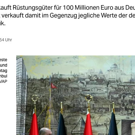
kauft Rüstungsgüter für 100 Millionen Euro aus De
 verkauft damit im Gegenzug jegliche Werte der d
k.
54 Uhr
este
 und
ntag
anbul
a/AP