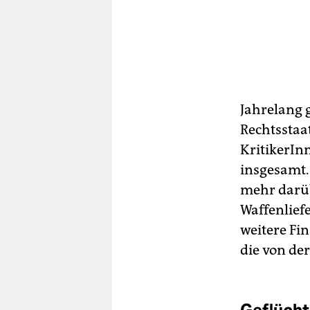
Jahrelang 
Rechtsstaa
KritikerInn
insgesamt. 
mehr darüb
Waffenlief
weitere Fi
die von der