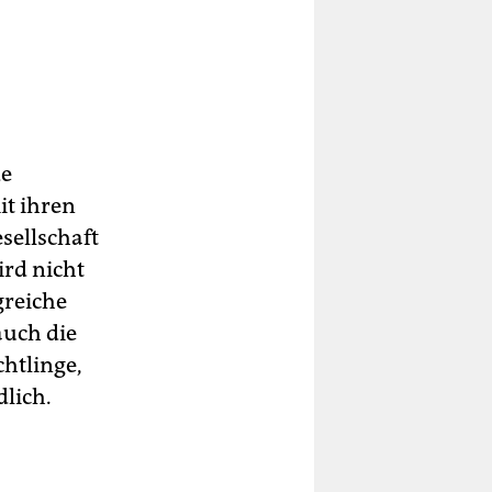
de
it ihren
sellschaft
ird nicht
greiche
auch die
htlinge,
dlich.