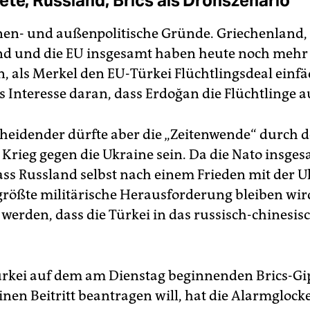
ete, Russland, Brics als Drohszenario
nen- und außenpolitische Gründe. Griechenland,
d und die EU insgesamt haben heute noch mehr a
, als Merkel den EU-Türkei Flüchtlingsdeal einfäd
s Interesse daran, dass Erdoğan die Flüchtlinge a
heidender dürfte aber die „Zeitenwende“ durch 
 Krieg gegen die Ukraine sein. Da die Nato insge
ass Russland selbst nach einem Frieden mit der U
größte militärische Herausforderung bleiben wird
 werden, dass die Türkei in das russisch-chinesis
ürkei auf dem am Dienstag beginnenden Brics-Gip
inen Beitritt beantragen will, hat die Alarmglock