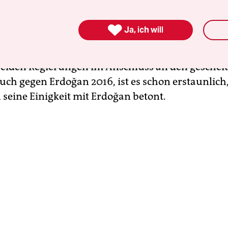
lls ließe sich der Eindruck zusammenfassen, den 
anzler Olaf Scholz bei seinem Treffen mit dem t

Ja, ich will
n Recep Tayyip Erdoğan am Samstag in Istanbul
en hat. Erinnert man sich an die Auseinanderset
eiden Regierungen im Anschluss an den gescheit
uch gegen Erdoğan 2016, ist es schon erstaunlich,
 seine Einigkeit mit Erdoğan betont.