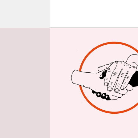
epaper login
M
e
e
F
Krisenman
türkische