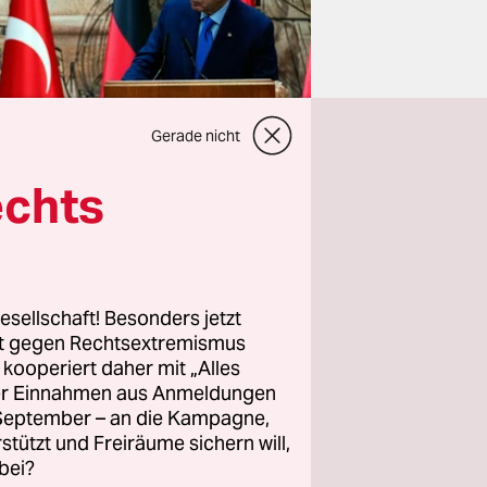
Gerade nicht
echts
as war
esellschaft! Besonders jetzt
rt gegen Rechtsextremismus
z kooperiert daher mit „Alles
ller Einnahmen aus Anmeldungen
utsch-
. September – an die Kampagne,
rstützt und Freiräume sichern will,
bei?