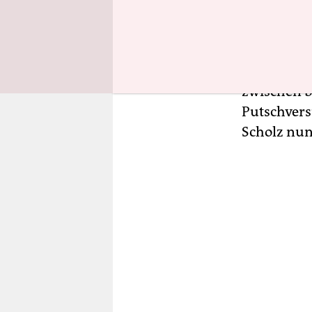
So jedenfa
deutsche K
Präsidente
hinterlass
zwischen b
Putschvers
Scholz nun