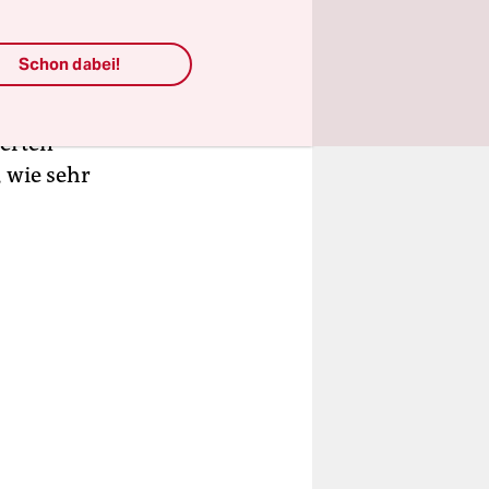
der
ürkischen
Schon dabei!
zungen
erten
 wie sehr