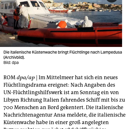
berlin
nord
wahrheit
verlag
verlag
Die italienische Küstenwache bringt Flüchtlinge nach Lampedusa
(Archivbild).
veranstaltungen
Bild: dpa
shop
ROM
dpa/ap
| Im Mittelmeer hat sich ein neues
fragen & hilfe
Flüchtlingsdrama ereignet: Nach Angaben des
UN-Flüchtlingshilfswerk ist am Sonntag ein von
unterstützen
Libyen Richtung Italien fahrendes Schiff mit bis zu
700 Menschen an Bord gekentert. Die italienische
abo
Nachrichtenagentur Ansa meldete, die italienische
genossenschaft
Küstenwache habe in einer groß angelegten