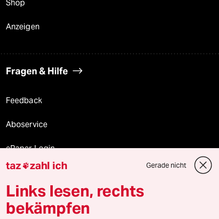
Shop
Anzeigen
Fragen & Hilfe
Feedback
Aboservice
ePaper Login
taz
zahl ich
Gerade nicht

Downloads für Abonnierende
Links lesen, rechts
bekämpfen
© 2026 taz Verlags und Vertriebs GmbH