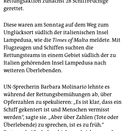
Rettungsaktion zunächst 28 Schiffbrüchige
epaper login
gerettet.
Diese waren am Sonntag auf dem Weg zum
Unglücksort südlich der italienischen Insel
Lampedusa, wie die
Times of Malta
meldete. Mit
Flugzeugen und Schiffen suchten die
Rettungsteams in einem Gebiet südlich der zu
Italien gehörenden Insel Lampedusa nach
weiteren Überlebenden.
UN-Sprecherin Barbara Molinario lehnte es
während der Rettungsbemühungen ab, über
Opferzahlen zu spekulieren: „Es ist klar, dass ein
Schiff gekentert ist und Menschen vermisst
werden“, sagte sie. „Aber über Zahlen (Tote oder
Überlebende) zu sprechen, ist es zu früh.“