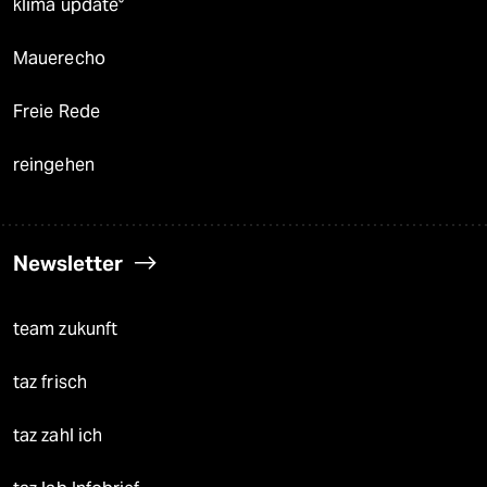
klima update°
Mauerecho
Freie Rede
reingehen
Newsletter
team zukunft
taz frisch
taz zahl ich