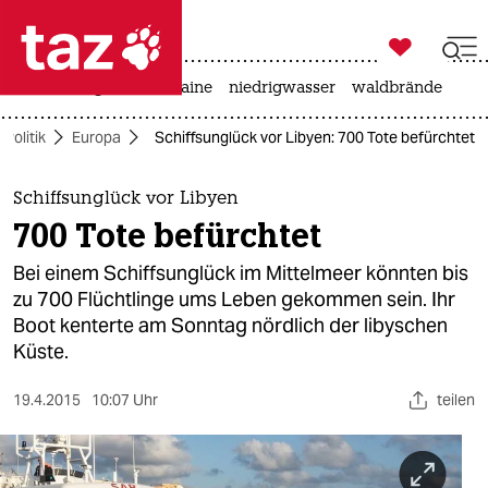

taz zahl ich
hitze
krieg in der ukraine
niedrigwasser
waldbrände

taz zahl ich
Politik
Europa
Schiffsunglück vor Libyen: 700 Tote befürchtet
taz zahl ich
themen
Schiffsunglück vor Libyen
700 Tote befürchtet
politik
Bei einem Schiffsunglück im Mittelmeer könnten bis
öko
zu 700 Flüchtlinge ums Leben gekommen sein. Ihr
Boot kenterte am Sonntag nördlich der libyschen
gesellschaft
Küste.
kultur
19.4.2015
10:07 Uhr
teilen
sport