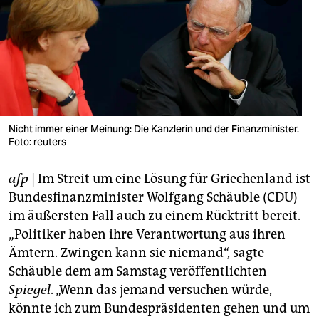
berlin
nord
wahrheit
verlag
verlag
Nicht immer einer Meinung: Die Kanzlerin und der Finanzminister.
Foto: reuters
veranstaltungen
afp
| Im Streit um eine Lösung für Griechenland ist
shop
Bundesfinanzminister Wolfgang Schäuble (CDU)
fragen & hilfe
im äußersten Fall auch zu einem Rücktritt bereit.
„Politiker haben ihre Verantwortung aus ihren
unterstützen
Ämtern. Zwingen kann sie niemand“, sagte
abo
Schäuble dem am Samstag veröffentlichten
Spiegel
. „Wenn das jemand versuchen würde,
genossenschaft
könnte ich zum Bundespräsidenten gehen und um