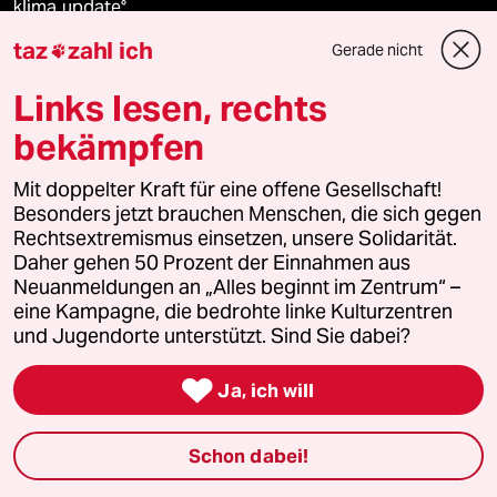
klima update°
taz
zahl ich
Gerade nicht

Mauerecho
Links lesen, rechts
Freie Rede
bekämpfen
reingehen
Mit doppelter Kraft für eine offene Gesellschaft!
Besonders jetzt brauchen Menschen, die sich gegen
Rechtsextremismus einsetzen, unsere Solidarität.
Daher gehen 50 Prozent der Einnahmen aus
Newsletter
Neuanmeldungen an „Alles beginnt im Zentrum“ –
eine Kampagne, die bedrohte linke Kulturzentren
und Jugendorte unterstützt. Sind Sie dabei?
team zukunft

Ja, ich will
taz frisch
taz zahl ich
Schon dabei!