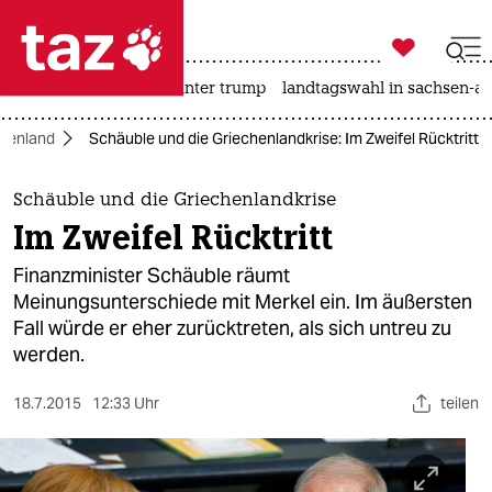

taz zahl ich
nahost-konflikt
usa unter trump
landtagswahl in sachsen-an

taz zahl ich
chenland
Schäuble und die Griechenlandkrise: Im Zweifel Rücktritt
taz zahl ich
themen
Schäuble und die Griechenlandkrise
Im Zweifel Rücktritt
politik
Finanzminister Schäuble räumt
öko
Meinungsunterschiede mit Merkel ein. Im äußersten
Fall würde er eher zurücktreten, als sich untreu zu
gesellschaft
werden.
kultur
18.7.2015
12:33 Uhr
teilen
sport