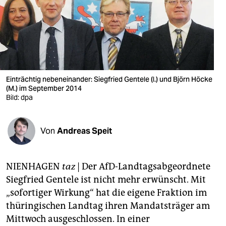
berlin
nord
wahrheit
verlag
Einträchtig nebeneinander: Siegfried Gentele (l.) und Björn Höcke
verlag
(M.) im September 2014
Bild: dpa
veranstaltungen
shop
Von
Andreas Speit
fragen & hilfe
NIENHAGEN
taz
| Der AfD-Landtagsabgeordnete
unterstützen
Siegfried Gentele ist nicht mehr erwünscht. Mit
abo
„sofortiger Wirkung“ hat die eigene Fraktion im
thüringischen Landtag ihren Mandatsträger am
genossenschaft
Mittwoch ausgeschlossen. In einer