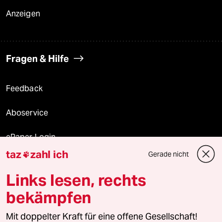
Anzeigen
Fragen & Hilfe
Feedback
Aboservice
ePaper Login
taz
zahl ich
Gerade nicht

Downloads für Abonnierende
Links lesen, rechts
bekämpfen
© 2026 taz Verlags und Vertriebs GmbH
Alle Rechte vorbehalten. Bei rechtlichen Fragen oder für Genehmigungen
Mit doppelter Kraft für eine offene Gesellschaft!