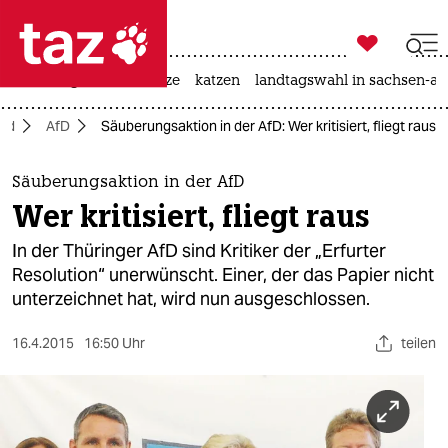

taz zahl ich
iran-krieg
ceuta
hitze
katzen
landtagswahl in sachsen-an

taz zahl ich
and
AfD
Säuberungsaktion in der AfD: Wer kritisiert, fliegt raus
taz zahl ich
themen
Säuberungsaktion in der AfD
Wer kritisiert, fliegt raus
politik
In der Thüringer AfD sind Kritiker der „Erfurter
öko
Resolution“ unerwünscht. Einer, der das Papier nicht
unterzeichnet hat, wird nun ausgeschlossen.
gesellschaft
16.4.2015
16:50 Uhr
teilen
kultur
sport