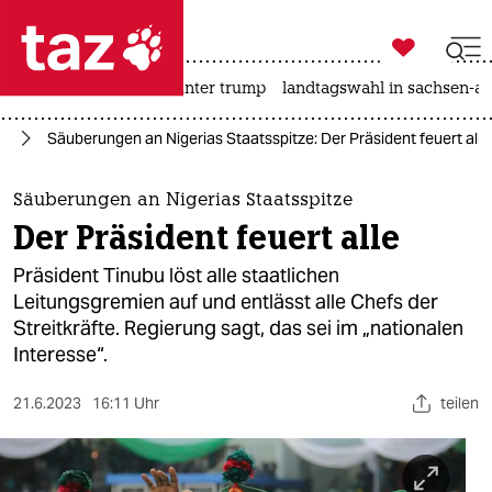

taz zahl ich
nahost-konflikt
usa unter trump
landtagswahl in sachsen-an

taz zahl ich
ka
Säuberungen an Nigerias Staatsspitze: Der Präsident feuert alle
taz zahl ich
themen
Säuberungen an Nigerias Staatsspitze
Der Präsident feuert alle
politik
Präsident Tinubu löst alle staatlichen
öko
Leitungsgremien auf und entlässt alle Chefs der
Streitkräfte. Regierung sagt, das sei im „nationalen
gesellschaft
Interesse“.
kultur
21.6.2023
16:11 Uhr
teilen
sport