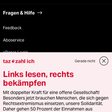
Fragen & Hilfe
Feedback
Aboservice
ePaper Login
taz
zahl ich
Gerade nicht

Downloads für Abonnierende
Links lesen, rechts
bekämpfen
© 2026 taz Verlags und Vertriebs GmbH
Mit doppelter Kraft für eine offene Gesellschaft!
Alle Rechte vorbehalten. Bei rechtlichen Fragen oder für Genehmigungen
wenden Sie sich bitte an
lizenzen@taz.de
Besonders jetzt brauchen Menschen, die sich gegen
Rechtsextremismus einsetzen, unsere Solidarität.
Daher gehen 50 Prozent der Einnahmen aus
Feedback
Redaktionsstatut
Kommune-Richtlinien
KI-