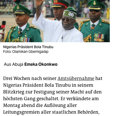
berlin
nord
wahrheit
verlag
verlag
Nigerias Präsident Bola Tinubu
Foto: Olamikan Gbemiga/ap
veranstaltungen
Aus Abuja
Emeka Okonkwo
shop
fragen & hilfe
Drei Wochen nach seiner
Amtsübernahme
hat
Nigerias Präsident Bola Tinubu in seinem
unterstützen
Blitzkrieg zur Festigung seiner Macht auf den
abo
höchsten Gang geschaltet. Er verkündete am
Montag abend die Auflösung aller
genossenschaft
Leitungsgremien aller staatlichen Behörden,