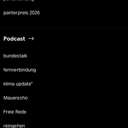
panterpreis 2026
Podcast
bundestalk
fernverbindung
klima update°
Mauerecho
Freie Rede
reingehen