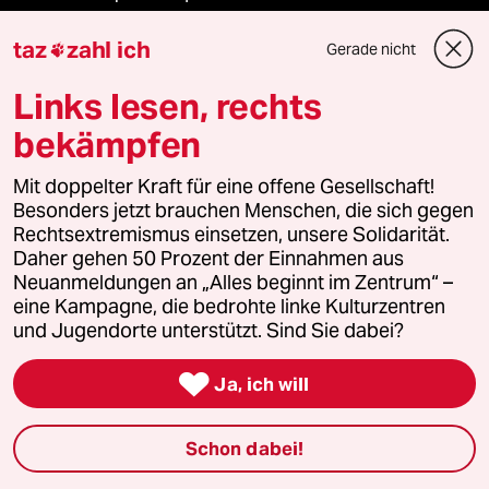
taz
zahl ich
taz Archiv
Gerade nicht

Links lesen, rechts
bekämpfen
Mehr taz Angebote
Mit doppelter Kraft für eine offene Gesellschaft!
Besonders jetzt brauchen Menschen, die sich gegen
Reisen
Rechtsextremismus einsetzen, unsere Solidarität.
Daher gehen 50 Prozent der Einnahmen aus
Kantine
Neuanmeldungen an „Alles beginnt im Zentrum“ –
eine Kampagne, die bedrohte linke Kulturzentren
Shop
und Jugendorte unterstützt. Sind Sie dabei?
Anzeigen

Ja, ich will
Schon dabei!
Fragen & Hilfe