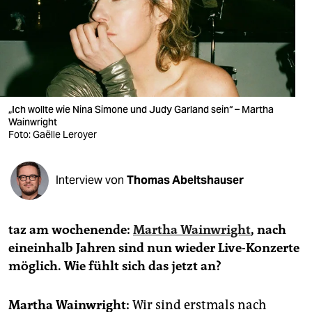
berlin
nord
wahrheit
verlag
„Ich wollte wie Nina Simone und Judy Garland sein“ – Martha
Wainwright
verlag
Foto: Gaëlle Leroyer
veranstaltungen
shop
Interview von
Thomas Abeltshauser
fragen & hilfe
taz am wochenende:
Martha Wainwright
, nach
unterstützen
eineinhalb Jahren sind nun wieder Live-Konzerte
abo
möglich. Wie fühlt sich das jetzt an?
genossenschaft
Martha Wainwright:
Wir sind erstmals nach