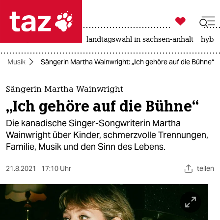

taz zahl ich
niedrigwasser
rente
landtagswahl in sachsen-anhalt
hybri

taz zahl ich
Musik
Sängerin Martha Wainwright: „Ich gehöre auf die Bühne“
taz zahl ich
themen
Sängerin Martha Wainwright
„Ich gehöre auf die Bühne“
politik
Die kanadische Singer-Songwriterin Martha
öko
Wainwright über Kinder, schmerzvolle Trennungen,
Familie, Musik und den Sinn des Lebens.
gesellschaft
21.8.2021
17:10 Uhr
teilen
kultur
sport