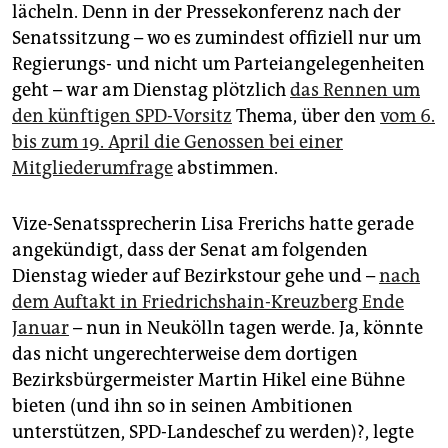
epaper login
lächeln. Denn in der Pressekonferenz nach der
Senatssitzung – wo es zumindest offiziell nur um
Regierungs- und nicht um Parteiangelegenheiten
geht – war am Dienstag plötzlich
das Rennen um
den künftigen SPD-Vorsitz
Thema, über den
vom 6.
bis zum 19. April die Genossen bei einer
Mitgliederumfrage
abstimmen.
Vize-Senatssprecherin Lisa Frerichs hatte gerade
angekündigt, dass der Senat am folgenden
Dienstag wieder auf Bezirkstour gehe und –
nach
dem Auftakt in Friedrichshain-Kreuzberg Ende
Januar
– nun in Neukölln tagen werde. Ja, könnte
das nicht ungerechterweise dem dortigen
Bezirksbürgermeister Martin Hikel eine Bühne
bieten (und ihn so in seinen Ambitionen
unterstützen, SPD-Landeschef zu werden)?, legte