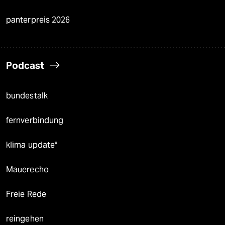
panterpreis 2026
Podcast
bundestalk
fernverbindung
klima update°
Mauerecho
Freie Rede
reingehen