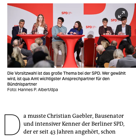
berlin
nord
wahrheit
verlag
verlag
veranstaltungen
Die Vorsitzwahl ist das große Thema bei der SPD. Wer gewählt
shop
wird, ist qua Amt wichtigster Ansprechpartner für den
Bündnispartner
fragen & hilfe
Foto: Hannes P. Albert/dpa
unterstützen
D
abo
a musste Christian Gaebler, Bausenator
und intensiver Kenner der Berliner SPD,
genossenschaft
der er seit 43 Jahren angehört, schon