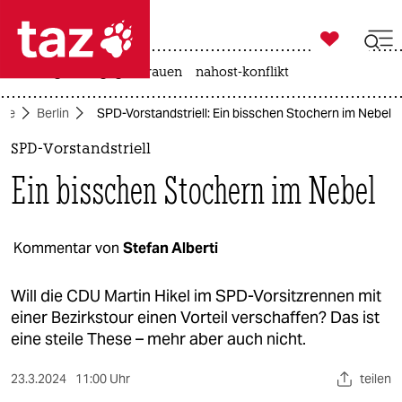

taz zahl ich
hitze
gewalt gegen frauen
nahost-konflikt

taz zahl ich
ite
Berlin
SPD-Vorstandstriell: Ein bisschen Stochern im Nebel
taz zahl ich
SPD-Vorstandstriell
themen
Ein bisschen Stochern im Nebel
politik
öko
Kommentar von
Stefan Alberti
gesellschaft
Will die CDU Martin Hikel im SPD-Vorsitzrennen mit
einer Bezirkstour einen Vorteil verschaffen? Das ist
kultur
eine steile These – mehr aber auch nicht.
sport
23.3.2024
11:00 Uhr
teilen