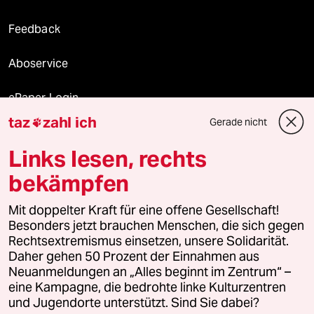
Feedback
Aboservice
ePaper Login
taz
zahl ich
Gerade nicht

Downloads für Abonnierende
Links lesen, rechts
bekämpfen
© 2026 taz Verlags und Vertriebs GmbH
Mit doppelter Kraft für eine offene Gesellschaft!
Alle Rechte vorbehalten. Bei rechtlichen Fragen oder für Genehmigungen
wenden Sie sich bitte an
lizenzen@taz.de
Besonders jetzt brauchen Menschen, die sich gegen
Rechtsextremismus einsetzen, unsere Solidarität.
Daher gehen 50 Prozent der Einnahmen aus
Feedback
Redaktionsstatut
Kommune-Richtlinien
KI-
Neuanmeldungen an „Alles beginnt im Zentrum“ –
eine Kampagne, die bedrohte linke Kulturzentren
Leitlinie
Informant
Datenschutz
Impressum
AGB
und Jugendorte unterstützt. Sind Sie dabei?