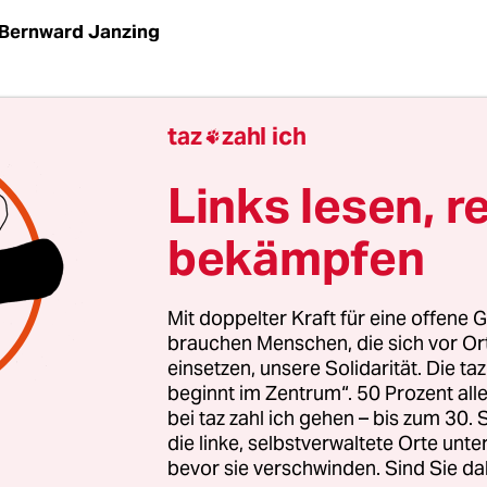
Bernward Janzing
sogenannten Windbürgergeld will die SPD den
W
taz
zahl ich

 Bau von Windkraftanlagen
abmildern. „Diejenige
in ihrer Nachbarschaft akzeptieren und damit 
Links lesen, r
rbaren Energie ermöglichen, sollen belohnt werd
bekämpfen
onsvize Matthias Miersch der
Neuen Osnabrücker
Mit doppelter Kraft für eine offene G
 einerseits durch Zahlungen an die Kommunen 
brauchen Menschen, die sich vor O
einsetzen, unsere Solidarität. Die ta
mweltexperte Miersch denkt noch weiter: „Wir 
beginnt im Zentrum“. 50 Prozent a
e finanzielle Anreize für die Bürger schaffen, die
bei taz zahl ich gehen – bis zum 30
eben.“ In einer Bund-Länder-Arbeitsgruppe würd
die linke, selbstverwaltete Orte unte
onzepte geprüft, um die Akzeptanz gegenüber W
bevor sie verschwinden. Sind Sie da