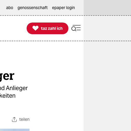
abo
genossenschaft
epaper login

taz zahl ich
taz zahl ich
ger
nd Anlieger
keiten
teilen