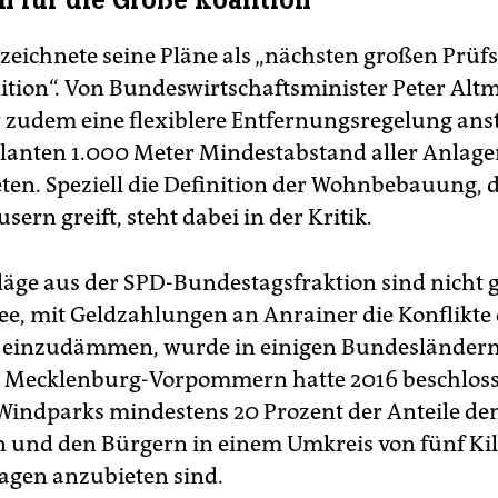
n für die Große Koalition“
zeichnete seine Pläne als „nächsten großen Prüfst
ition“. Von Bundeswirtschaftsminister Peter Alt
r zudem eine flexiblere Entfernungsregelung anst
planten 1.000 Meter Mindestabstand aller Anlage
en. Speziell die Definition der Wohnbebauung, d
sern greift, steht dabei in der Kritik.
läge aus der SPD-Bundestagsfraktion sind nicht 
dee, mit Geldzahlungen an Anrainer die Konflikte
 einzudämmen, wurde in einigen Bundesländern 
 Mecklenburg-Vorpommern hatte 2016 beschloss
Windparks mindestens 20 Prozent der Anteile de
 und den Bürgern in einem Umkreis von fünf Ki
agen anzubieten sind.