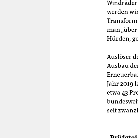
Windräder 
werden wir
Transforma
man „über 
Hürden, ge
Auslöser d
Ausbau der
Erneuerbar
Jahr 2019 
etwa 43 Pr
bundesweit
seit zwanz