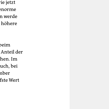
e jetzt
 enorme
en werde
r höhere
 beim
 Anteil der
öhen. Im
uch, bei
ember
fste Wert