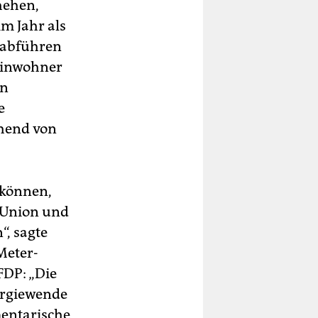
hehen,
m Jahr als
 abführen
 Einwohner
en
e
hend von
 können,
r Union und
“, sagte
Meter-
FDP: „Die
ergiewende
mentarische