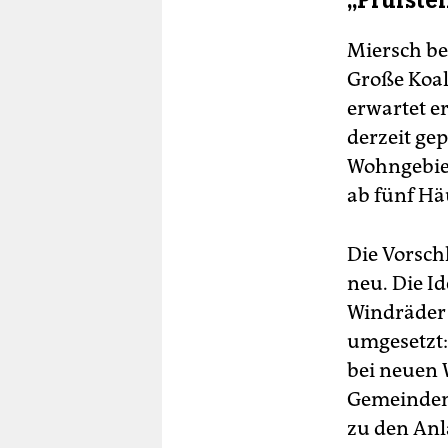
„Prüfstei
Miersch be
Große Koal
erwartet e
derzeit ge
Wohngebiet
ab fünf Häu
Die Vorsch
neu. Die I
Windräder
umgesetzt:
bei neuen 
Gemeinden
zu den Anl