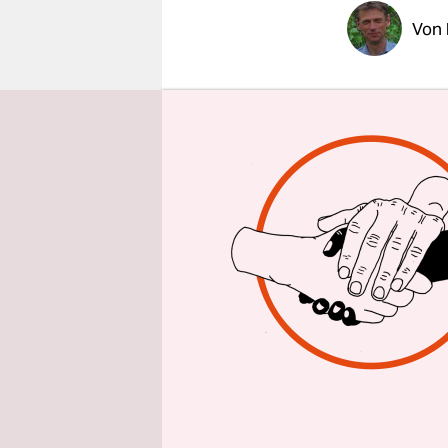
epaper login
Von
Mit einem 
gegen den
Windräder 
der erneue
SPD-Frakti
(paid)
.
Dies könne
Doch SPD-U
auch direkt
Gebieten l
mehrere K