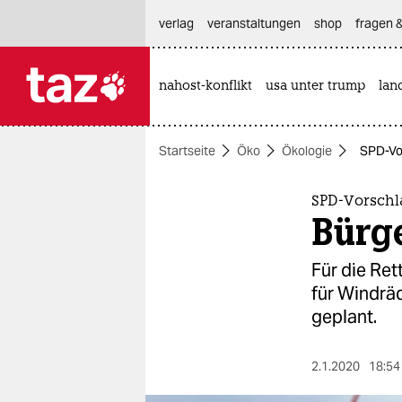
hautnavigation anspringen
hauptinhalt anspringen
footer anspringen
verlag
veranstaltungen
shop
fragen &
nahost-konflikt
usa unter trump
lan

taz zahl ich
taz zahl ich
Startseite
Öko
Ökologie
SPD-Vo
themen
politik
SPD-Vorschl
Bürg
öko
Für die Re
gesellschaft
für Windrä
geplant.
kultur
sport
2.1.2020
18:54