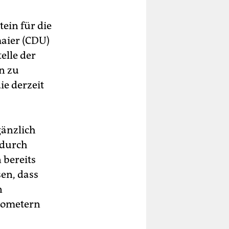
ein für die
maier (CDU)
elle der
n zu
ie derzeit
gänzlich
 durch
bereits
en, dass
n
lometern