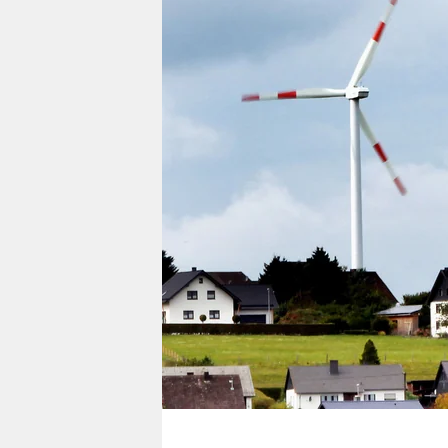
berlin
nord
wahrheit
verlag
verlag
veranstaltungen
shop
fragen & hilfe
unterstützen
abo
genossenschaft