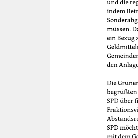
und die re
indem Betr
Sonderabg
müssen. Da
ein Bezug 
Geldmittel
Gemeinden
den Anlage
Die Grünen
begrüßten 
SPD über f
Fraktionsv
Abstandsre
SPD möchte
mit dem Ge