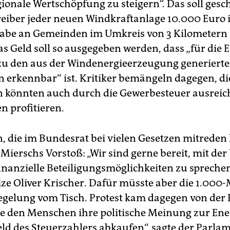
gionale Wertschöpfung zu steigern“. Das soll gesc
eiber jeder neuen Windkraftanlage 10.000 Euro i
abe an Gemeinden im Umkreis von 3 Kilometern
s Geld soll so ausgegeben werden, dass „für die
zu den aus der Windenergieerzeugung generiert
n erkennbar“ ist. Kritiker bemängeln dagegen, di
 könnten auch durch die Gewerbesteuer ausreic
n profitieren.
, die im Bundesrat bei vielen Gesetzen mitreden
Mierschs Vorstoß: „Wir sind gerne bereit, mit de
inanzielle Beteiligungsmöglichkeiten zu sprechen
ize Oliver Krischer. Dafür müsste aber die 1.000-
gelung vom Tisch. Protest kam dagegen von der 
 den Menschen ihre politische Meinung zur En
ld des Steuerzahlers abkaufen“, sagte der Parla