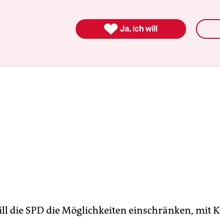
 Im ersten Quartal 2020 wolle sich die Koalition 

Ja, ich will
ill die SPD die Möglichkeiten einschränken, mit 