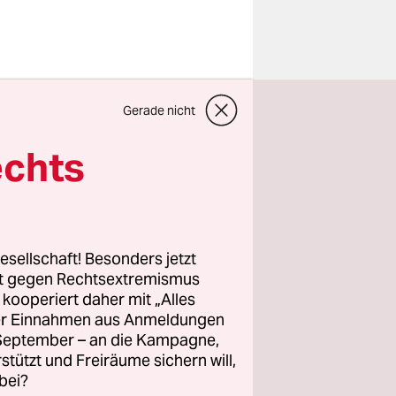
iderstand
Gerade nicht
n, die
den Ausbau
echts
en“,
sagte
 Zeitung
esellschaft! Besonders jetzt
geschehen.
rt gegen Rechtsextremismus
z kooperiert daher mit „Alles
müssen
ller Einnahmen aus Anmeldungen
 in solchen
. September – an die Kampagne,
en derzeit
rstützt und Freiräume sichern will,
indrädern
bei?