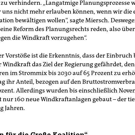
zu verhindern. „Langatmige Planungsprozesse wi
 uns nicht mehr erlauben können, wenn wir die
tion bewältigen wollen“, sagte Miersch. Desweg
eine Reform des Planungsrechts reden, also übe
gen die Windkraft vorzugehen“.
er Vorstöße ist die Erkenntnis, dass der Einbruch
 Windkraft das Ziel der Regierung gefährdet, den
en im Strommix bis 2030 auf 65 Prozent zu erh
lag ihr Anteil, bezogen auf den Bruttostromverbra
ozent. Allerdings wurden bis einschließlich Nov
 nur 160 neue Windkraftanlagen gebaut – der tie
ig Jahren.