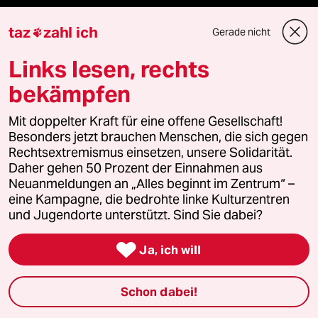
bundestalk
taz
zahl ich
Gerade nicht

Links lesen, rechts
fernverbindung
bekämpfen
klima update°
Mit doppelter Kraft für eine offene Gesellschaft!
Mauerecho
Besonders jetzt brauchen Menschen, die sich gegen
Rechtsextremismus einsetzen, unsere Solidarität.
Freie Rede
Daher gehen 50 Prozent der Einnahmen aus
Neuanmeldungen an „Alles beginnt im Zentrum“ –
eine Kampagne, die bedrohte linke Kulturzentren
reingehen
und Jugendorte unterstützt. Sind Sie dabei?

Ja, ich will
Newsletter
Schon dabei!
team zukunft