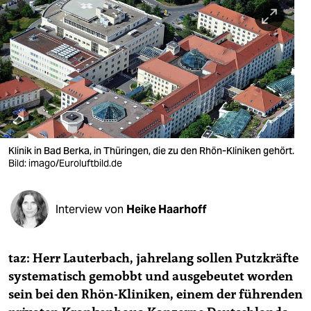
berlin
nord
wahrheit
verlag
verlag
veranstaltungen
Klinik in Bad Berka, in Thüringen, die zu den Rhön-Kliniken gehört.
Bild: imago/Euroluftbild.de
shop
fragen & hilfe
Interview von
Heike Haarhoff
unterstützen
taz: Herr Lauterbach, jahrelang sollen Putzkräfte
abo
systematisch gemobbt und ausgebeutet worden
genossenschaft
sein bei den Rhön-Kliniken, einem der führenden