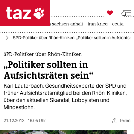

taz zahl ich
hitze
landtagswahl in sachsen-anhalt
iran-krieg
ceuta

taz zahl ich
it
SPD-Politiker über Rhön-Kliniken: „Politiker sollten in Aufsichtsrä
taz zahl ich
themen
SPD-Politiker über Rhön-Kliniken
„Politiker sollten in
politik
Aufsichtsräten sein“
öko
Karl Lauterbach, Gesundheitsexperte der SPD und
früher Aufsichtsratsmitglied bei den Rhön-Kliniken,
gesellschaft
über den aktuellen Skandal, Lobbyisten und
Mindestlohn.
kultur
sport
21.12.2013
16:05 Uhr
teilen