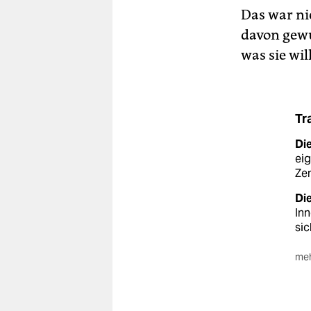
Das war ni
davon gewu
was sie will
Tr
Di
ei
Ze
Di
Inn
sic
meh
Die
de