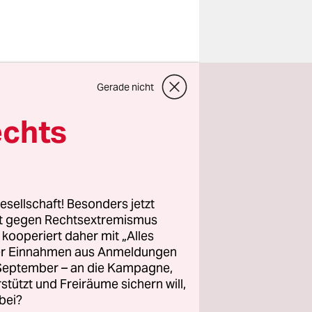
chsen
Gerade nicht
echts
arten noch
t gemeint
 kenne.
esellschaft! Besonders jetzt
rt gegen Rechtsextremismus
z kooperiert daher mit „Alles
olitik“
ller Einnahmen aus Anmeldungen
. September – an die Kampagne,
rstützt und Freiräume sichern will,
bei?
uell