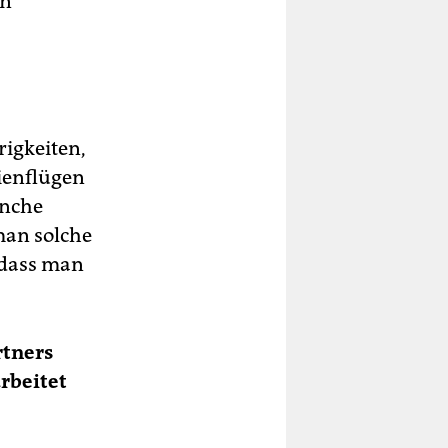
en
rigkeiten,
ienflügen
anche
man solche
 dass man
rtners
rbeitet