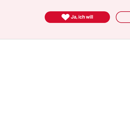
r Bundesinnenminister Horst Seehofer (CSU) mit 
lagwörter, löst aber keine praktischen Probleme. 

Ja, ich will
eit vorgegaukelt, dass er etwas erledigt, aber b
merkt man, dass das nicht stimmt. Das halte ich