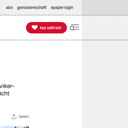
abo
genossenschaft
epaper login

taz zahl ich
taz zahl ich
Anker-
icht
teilen