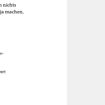
h nichts
 ja machen,
r-
wert