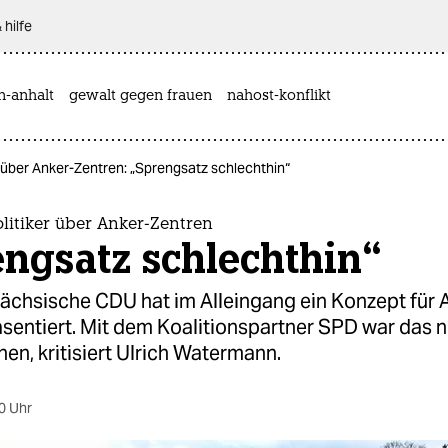
 hilfe
n-anhalt
gewalt gegen frauen
nahost-konflikt
 über Anker-Zentren: „Sprengsatz schlechthin“
litiker über Anker-Zentren
ngsatz schlechthin“
sächsische CDU hat im Alleingang ein Konzept für 
sentiert. Mit dem Koalitionspartner SPD war das n
n, kritisiert Ulrich Watermann.
0 Uhr