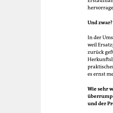
Erstaufnah
hervorrage
Und zwar?
In der Ums
weil Ersat
zurück ge
Herkunfts
praktische
es ernst me
Wie sehr w
überrumpel
und der Pr