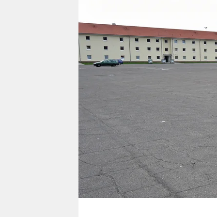
berlin
nord
wahrheit
verlag
verlag
veranstaltungen
shop
fragen & hilfe
unterstützen
abo
genossenschaft