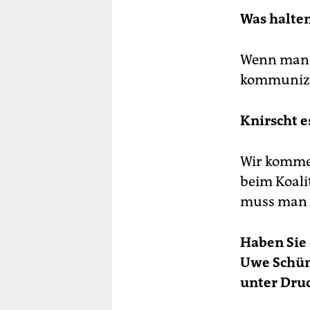
Reg
Auc
Was halten
ein
Da
Wenn man e
Die
kommunizie
Anl
im 
sch
Knirscht e
für
De
Wir kommen
Ve
beim Koali
Fa
muss man s
zwö
Mo
Haben Sie 
La
gut
Uwe Schün
Zen
unter Druc
Ko