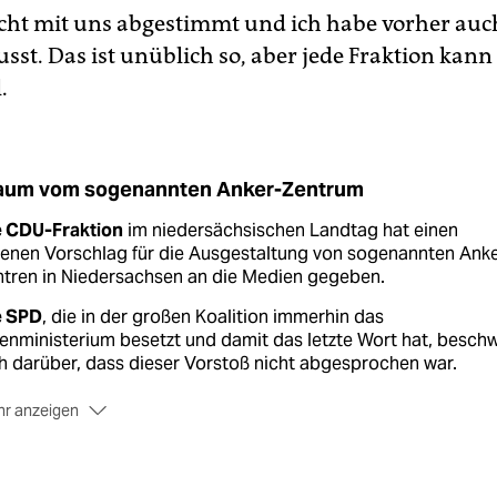
cht mit uns abgestimmt und ich habe vorher auc
sst. Das ist unüblich so, aber jede Fraktion kann
.
aum vom sogenannten Anker-Zentrum
e CDU-Fraktion
im niedersächsischen Landtag hat einen
genen Vorschlag für die Ausgestaltung von sogenannten Anke
ntren in Niedersachsen an die Medien gegeben.
e SPD
, die in der großen Koalition immerhin das
enministerium besetzt und damit das letzte Wort hat, besch
h darüber, dass dieser Vorstoß nicht abgesprochen war.
r anzeigen
 Idee
der CDU ist ein Vier-Säulen-Modell. Der Bund soll sich
mnach in dem gemeinsamen Zentrum künftig um die