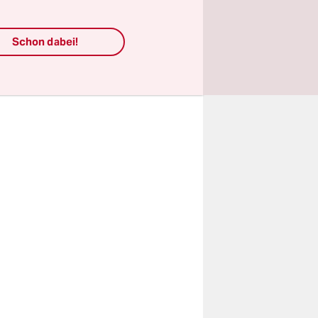
seiner
Es wird der
Schon dabei!
eim näheren
 für