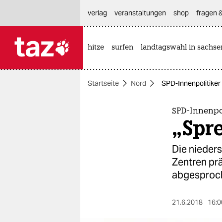
hautnavigation anspringen
hauptinhalt anspringen
footer anspringen
verlag
veranstaltungen
shop
fragen &
hitze
surfen
landtagswahl in sachse

taz zahl ich
taz zahl ich
Startseite
Nord
SPD-Innenpolitiker
themen
politik
SPD-Innenpo
„Spre
öko
Die nieder
gesellschaft
Zentren prä
abgesproche
kultur
sport
21.6.2018
16:0