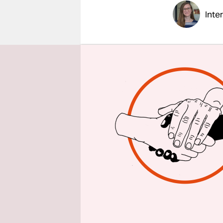
epaper login
Inte
taz: Herr 
geben?
Ulrich Wa
darauf, da
ist. Ich k
Sie haben 
Bundesinne
mache. Wa
Wenn man d