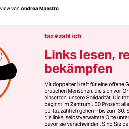
rview von
Andrea Maestro
Watermann, wird es Anker-Zentren in Niedersa
taz
zahl ich

Links lesen, r
termann:
Das kann man noch nicht sagen. Wir w
bekämpfen
ss uns mal vorgestellt wird, was damit überhaup
ann nichts beurteilen, von dem ich nur den Namen
Mit doppelter Kraft für eine offene G
davon gesprochen, dass ein „irrlichternder
brauchen Menschen, die sich vor O
einsetzen, unsere Solidarität. Die ta
nminister“ hier „ausschließlich Schlagwort-P
beginnt im Zentrum“. 50 Prozent a
s meinen Sie damit?
bei taz zahl ich gehen – bis zum 30
die linke, selbstverwaltete Orte unte
bevor sie verschwinden. Sind Sie da
en Vorhang wegnimmt, ist dahinter nichts. Akt