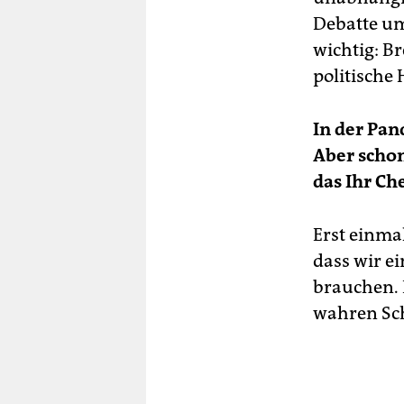
Debatte um
wichtig: B
politische
In der Pan
Aber schon
das Ihr Che
Erst einmal
dass wir e
brauchen. D
wahren Sch