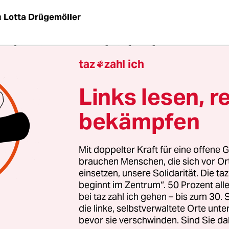
n
Lotta Drügemöller
wski, spinnen wir mal ein bisschen rum. Was m
taz
zahl ich
Scholz Bundeskanzler werden sollte? Sie sind j

etärin beim Finanzminister, Ihre Vorgängerin i
Links lesen, r
und Justizministerin.
bekämpfen
ehrt mich. Ich arbeite sehr gerne mit Olaf Schol
r Erfahrung nach ist eine politische Karriere nic
Mit doppelter Kraft für eine offene G
uss ich wiedergewählt werden, darauf konzentrie
brauchen Menschen, die sich vor O
einsetzen, unsere Solidarität. Die ta
beginnt im Zentrum“. 50 Prozent a
bei taz zahl ich gehen – bis zum 30
n auf ein Direktmandat sind so schlecht wie no
die linke, selbstverwaltete Orte unte
bevor sie verschwinden. Sind Sie da