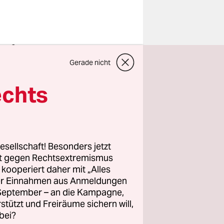
achen Sie,
a
Gerade nicht
st
heute
echts
z zusammen.
ht planbar.
esellschaft! Besonders jetzt
re ich
rt gegen Rechtsextremismus
z kooperiert daher mit „Alles
ller Einnahmen aus Anmeldungen
. September – an die Kampagne,
ch nie.
rstützt und Freiräume sichern will,
bei?