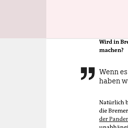
Es ist hist
hätten, ein
natürlich
a
Chancen au
Wird in B
machen?
Wenn es 

haben wi
Natürlich 
die Bremer
der Pande
unabhängig