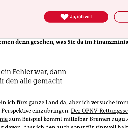
orisch einmalig, dass es drei Parteien gibt, die Ch
en Kanzler oder eine Kanzlerin zu stellen. Das wi

uch auf die Wahlkreise aus
. Ich rechne mir recht
Ja, ich will
s, aber man sollte politisch nie Dinge als gegeb
remen denn gesehen, was Sie da im Finanzmini
ein Fehler war, dann
r den alle gemacht
bin ich fürs ganze Land da, aber ich versuche im
 Perspektive einzubringen.
Der ÖPNV-Rettungssc
mie
zum Beispiel kommt mittelbar Bremen zugut
 davon, dass ich den auch sonst für sinnvoll halt