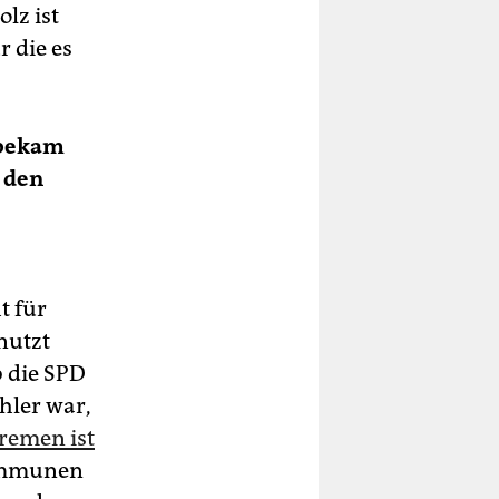
lz ist
 die es
 bekam
 den
t für
nutzt
b die SPD
hler war,
remen ist
Kommunen