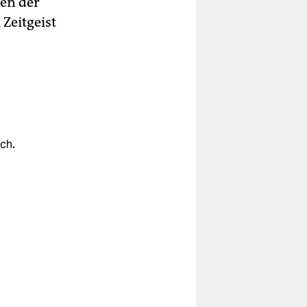
en der
Zeitgeist
ch.