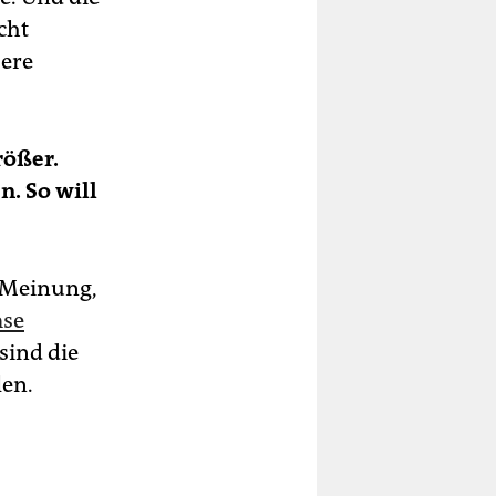
cht
sere
rößer.
n. So will
r Meinung,
mse
 sind die
len.