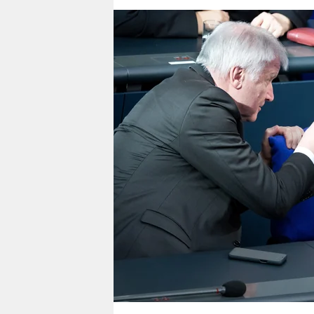
berlin
nord
wahrheit
verlag
verlag
veranstaltungen
shop
fragen & hilfe
unterstützen
abo
genossenschaft