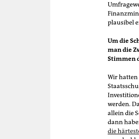
Umfragewert
Finanzmini
plausibel e
Um die Sc
man die Z
Stimmen de
Wir hatten
Staatsschu
Investitio
werden. Das
allein die
dann haben
die härtest