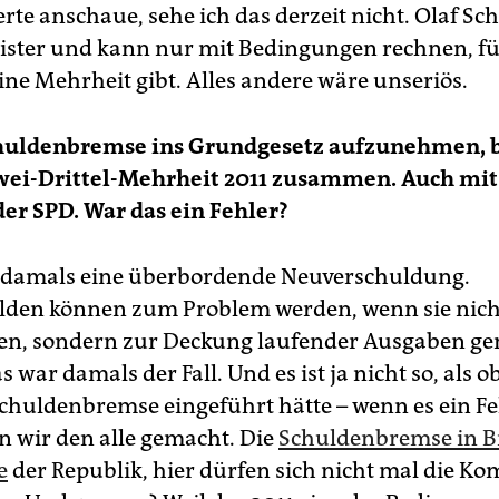
e anschaue, sehe ich das derzeit nicht. Olaf Scho
ster und kann nur mit Bedingungen rechnen, für
ine Mehrheit gibt. Alles andere wäre unseriös.
huldenbremse ins Grundgesetz aufzunehmen,
wei-Drittel-Mehrheit 2011 zusammen. Auch mit
r SPD. War das ein Fehler?
 damals eine überbordende Neuverschuldung.
lden können zum Problem werden, wenn sie nich
nen, sondern zur Deckung laufender Ausgaben ge
 war damals der Fall. Und es ist ja nicht so, als o
 Schuldenbremse eingeführt hätte – wenn es ein Fe
 wir den alle gemacht. Die
Schuldenbremse in B
e
der Republik, hier dürfen sich nicht mal die 