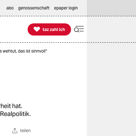
abo
genossenschaft
epaper login

taz zahl ich
taz zahl ich
wehtut, das ist sinnvoll“
heit hat.
Realpolitik.
teilen