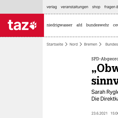
hautnavigation anspringen
hauptinhalt anspringen
footer anspringen
verlag
veranstaltungen
shop
fragen &
niedrigwasser
afd
bundeswehr
ce

taz zahl ich
taz zahl ich
Startseite
Nord
Bremen
Bundes
themen
politik
SPD-Abgeord
„Obwo
öko
sinnv
gesellschaft
Sarah Rygle
kultur
Die Direktk
sport
23.6.2021
15:0