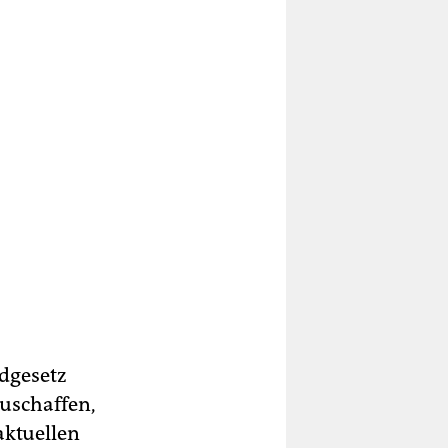
ndgesetz
uschaffen,
aktuellen