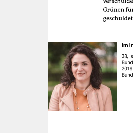
verschulde
Grünen für
geschuldet
Im I
38, i
Bund
2019
Bunde