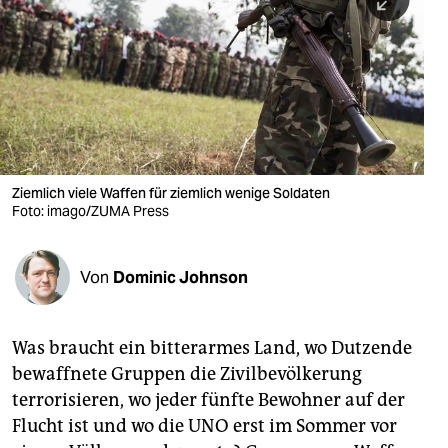
berlin
nord
wahrheit
verlag
verlag
Ziemlich viele Waffen für ziemlich wenige Soldaten
Foto: imago/ZUMA Press
veranstaltungen
shop
Von
Dominic Johnson
fragen & hilfe
unterstützen
Was braucht ein bitterarmes Land, wo Dutzende
bewaffnete Gruppen die Zivilbevölkerung
abo
terrorisieren, wo jeder fünfte Bewohner auf der
genossenschaft
Flucht ist und wo die UNO erst im Sommer vor