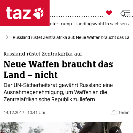

taz zahl ich
nahost-konflikt
usa unter trump
landtagswahl in sachsen-an

taz zahl ich
ka
Russland rüstet Zentralafrika auf: Neue Waffen braucht das Land
taz zahl ich
themen
Russland rüstet Zentralafrika auf
Neue Waffen braucht das
politik
Land – nicht
öko
Der UN-Sicherheitsrat gewährt Russland eine
Ausnahmegenehmigung, um Waffen an die
gesellschaft
Zentralafrikanische Republik zu liefern.
kultur
14.12.2017
10:41 Uhr
teilen
sport