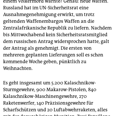
einem Völkermord warnte? Genau: neue Waffen.
epaper login
Russland hat im UN-Sicherheitsrat eine
Ausnahmegenehmigung erwirkt, um trotz
geltenden Waffenembargos Waffen an die
Zentralafrikanische Republik zu liefern. Nachdem
bis Mittwochabend kein Sicherheitsratsmitglied
dem russischen Antrag widersprochen hatte, galt
der Antrag als genehmigt. Die ersten von
mehreren geplanten Lieferungen soll es schon
kommende Woche geben, pünktlich zu
Weihnachten.
Es geht insgesamt um 5.200 Kalaschnikow-
Sturmgewehre, 900 Makarow-Pistolen, 840
Kalaschnikow-Maschinengewehre, 270
Raketenwerfer, 140 Präzisionsgewehre für
Scharfschützen und 20 Luftabwehrraketen, alles