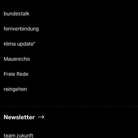
bundestalk
fernverbindung
klima update°
Mauerecho
Freie Rede
reingehen
Newsletter
team zukunft