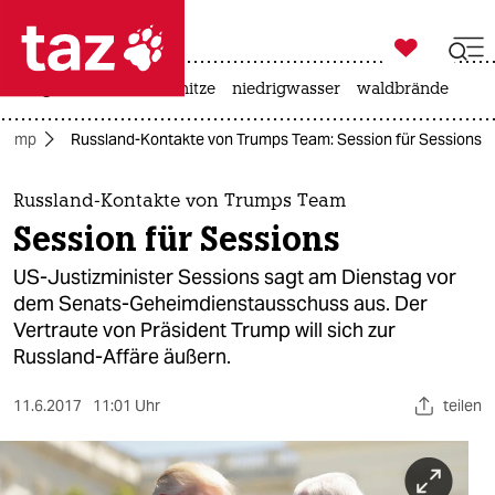

taz zahl ich
krieg in der ukraine
hitze
niedrigwasser
waldbrände

taz zahl ich
Trump
Russland-Kontakte von Trumps Team: Session für Sessions
taz zahl ich
themen
Russland-Kontakte von Trumps Team
Session für Sessions
politik
US-Justizminister Sessions sagt am Dienstag vor
öko
dem Senats-Geheimdienstausschuss aus. Der
Vertraute von Präsident Trump will sich zur
gesellschaft
Russland-Affäre äußern.
kultur
11.6.2017
11:01 Uhr
teilen
sport