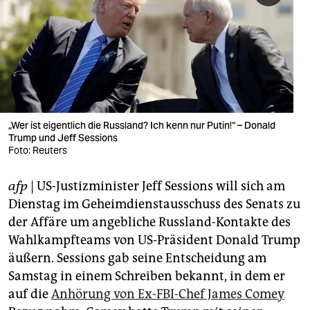
berlin
nord
wahrheit
verlag
verlag
„Wer ist eigentlich die Russland? Ich kenn nur Putin!“ – Donald
Trump und Jeff Sessions
veranstaltungen
Foto: Reuters
shop
afp
| US-Justizminister Jeff Sessions will sich am
fragen & hilfe
Dienstag im Geheimdienstausschuss des Senats zu
der Affäre um angebliche Russland-Kontakte des
unterstützen
Wahlkampfteams von US-Präsident Donald Trump
äußern. Sessions gab seine Entscheidung am
abo
Samstag in einem Schreiben bekannt, in dem er
genossenschaft
auf die
Anhörung von Ex-FBI-Chef James Comey