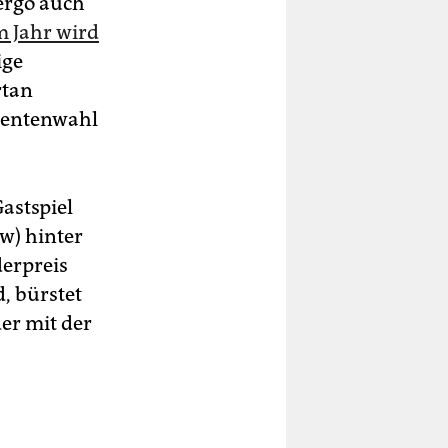
 ergo auch
m Jahr wird
ige
rtan
identenwahl
astspiel
w) hinter
derpreis
, bürstet
er mit der