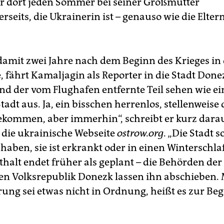
er dort jeden Sommer bei seiner Großmutter
rseits, die Ukrainerin ist – genauso wie die Elter
damit zwei Jahre nach dem Beginn des Krieges in
, fährt Kamaljagin als Reporter in die Stadt Done
d der vom Flughafen entfernte Teil sehen wie ein
Stadt aus. Ja, ein bisschen herrenlos, stellenweise
kommen, aber immerhin“, schreibt er kurz darau
r die ukrainische Webseite
ostrow.org
. „Die Stadt s
 haben, sie ist erkrankt oder in einen Winterschlaf
thalt endet früher als geplant – die Behörden der
n Volksrepublik Donezk lassen ihn abschieben. 
rung sei etwas nicht in Ordnung, heißt es zur B