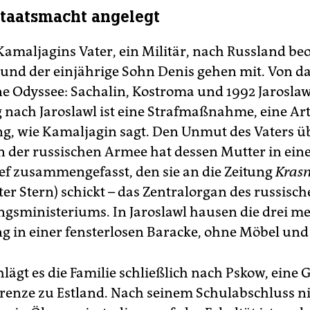
Staatsmacht angelegt
Kamaljagins Vater, ein Militär, nach Russland beo
 und der einjährige Sohn Denis gehen mit. Von d
ne Odyssee: Sachalin, Kostroma und 1992 Jaroslaw
 nach Jaroslawl ist eine Strafmaßnahme, eine Ar
, wie Kamaljagin sagt. Den Unmut des Vaters üb
n der russischen Armee hat dessen Mutter in eine
rief zusammengefasst, den sie an die Zeitung
Kras
ter Stern) schickt – das Zentralorgan des russisc
ngsministeriums. In Jaroslawl hausen die drei m
g in einer fensterlosen Baracke, ohne Möbel und
lägt es die Familie schließlich nach Pskow, eine 
renze zu Estland. Nach seinem Schulabschluss 