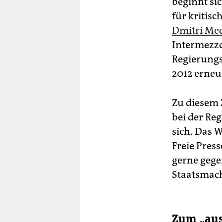
beginnt si
für kritisc
Dmitri M
Intermezzo
Regierungs
2012 erneut
Zu diesem 
bei der Re
sich. Das 
Freie Pres
gerne gege
Staatsmach
Zum „aus