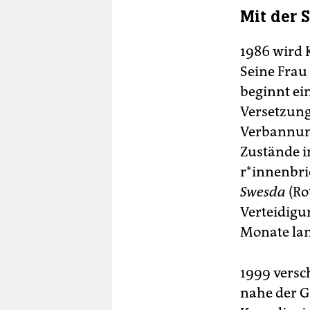
Mit der 
1986 wird 
Seine Frau
beginnt ei
Versetzung
Verbannung
Zustände i
r*in­nen­b
Swesda
(Ro
Verteidigu
Monate lan
1999 versch
nahe der G