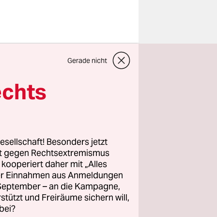
n sitzt in
Gerade nicht
el Papier
 etwas
echts
gekommen.
erstürzt
 einem
esellschaft! Besonders jetzt
tizblöcke.
rt gegen Rechtsextremismus
egen
z kooperiert daher mit „Alles
ller Einnahmen aus Anmeldungen
ht bereit,
. September – an die Kampagne,
rstützt und Freiräume sichern will,
bei?