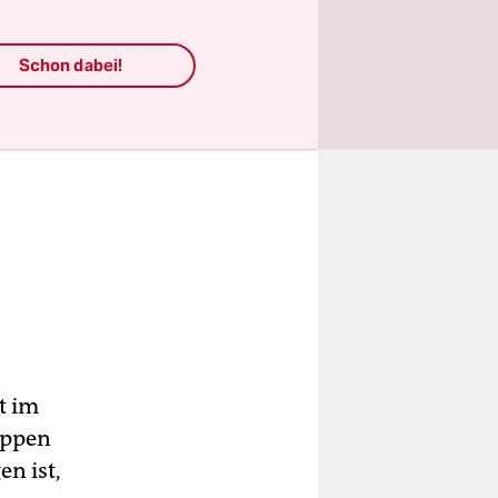
Schon dabei!
t im
uppen
n ist,