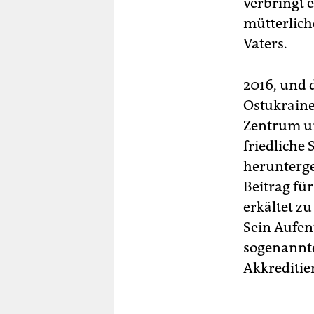
verbringt 
mütterliche
Vaters.
2016, und 
Ostukraine
Zentrum un
friedliche 
herunterge
Beitrag fü
erkältet zu
Sein Aufen
sogenannte
Akkreditie