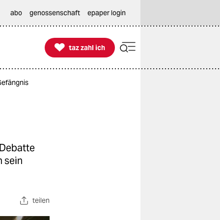
abo
genossenschaft
epaper login

taz zahl ich
taz zahl ich
 Gefängnis
 Debatte
n sein
teilen