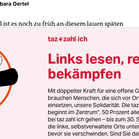
bara Oertel
l ist es noch zu früh an diesem lauen späten
mittag in der Altstadt von Riga. Denis Kamaljagi
taz
zahl ich

encafé, blinzelt in die Sonne, vor sich einen Stap
t und einen Kaffee. Der 37-Jährige wirkt müde und
Links lesen, r
, doch zumindest scheint er hier irgendwie an
bekämpfen
al fünf Monate ist es her, dass der Journalist üb
nd über Estland nach Lettland geflohen ist – mit
Mit doppelter Kraft für eine offene G
darin nur ein T-Shirt, ein Laptop und mehrere No
brauchen Menschen, die sich vor O
mat zu verlassen, diese Entscheidung habe ich g
einsetzen, unsere Solidarität. Die ta
beginnt im Zentrum“. 50 Prozent a
en getroffen“, sagt Kamaljagin. „Aber ich war nic
bei taz zahl ich gehen – bis zum 30
 Jahre oder länger ins Gefängnis zu gehen.“
die linke, selbstverwaltete Orte unte
bevor sie verschwinden. Sind Sie da