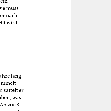
 ein
Die muss
 er nach
lt wird.
Jahre lang
sammelt
 sattelt er
iben, was
. Ab 2008