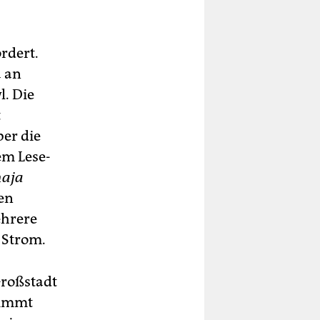
rdert.
a an
l. Die
t
er die
m Le­se­
naja
hen
ehrere
 Strom.
Großstadt
nimmt