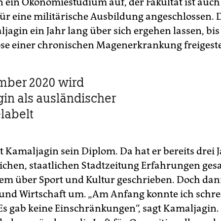
 ein Ökonomiestudium auf, der Fakultät ist auch
für eine militärische Ausbildung angeschlossen. 
jagin ein Jahr lang über sich ergehen lassen, bis
se einer chronischen Magenerkrankung freigestel
mber 2020 wird
in als ausländischer
labelt
 Kamaljagin sein Diplom. Da hat er bereits drei 
tlichen, staatlichen Stadtzeitung Erfahrungen ge
lem über Sport und Kultur geschrieben. Doch dann
k und Wirtschaft um. „Am Anfang konnte ich schre
. Es gab keine Einschränkungen“, sagt Kamaljagin