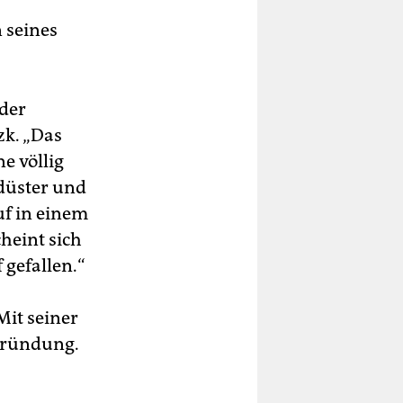
n seines
 der
zk. „Das
e völlig
 düster und
f in einem
cheint sich
 gefallen.“
Mit seiner
egründung.