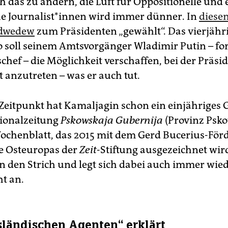
ch das zu ändern, die Luft für Oppositionelle und
he Jour­na­lis­t*in­nen wird immer dünner. In
diese
edwedew
zum Präsidenten „gewählt“. Das vierjähr
 soll seinem Amtsvorgänger Wladimir Putin – fo
chef – die Möglichkeit verschaffen, bei der Präs
 anzutreten – was er auch tut.
Zeitpunkt hat Kamaljagin schon ein einjähriges G
gionalzeitung
Pskowskaja Gubernija
(Provinz Psko
Wochenblatt, das 2015 mit dem Gerd Bucerius-För
se Osteuropas der
Zeit
-Stiftung ausgezeichnet wird
n den Strich und legt sich dabei auch immer wied
t an.
ländischen Agenten“ erklärt