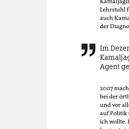
Kamaljagin
Lehrstuhl 
auch Kamal
der Diagno
Im Deze

Kamaljag
Agent ge
2007 macht
bei der ör
und vor al
auf Politi
ich wollte