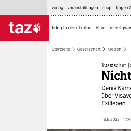
hautnavigation anspringen
hauptinhalt anspringen
footer anspringen
verlag
veranstaltungen
shop
fragen &
krieg in der ukraine
hitze
niedrigwa

taz zahl ich
taz zahl ich
Startseite
Gesellschaft
Medien
themen
politik
Russischer J
Nicht
öko
Denis Kamal
gesellschaft
über Visave
Exilleben.
kultur
sport
19.8.2022
17:4