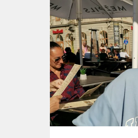
berlin
nord
wahrheit
verlag
verlag
veranstaltungen
shop
fragen & hilfe
unterstützen
abo
genossenschaft