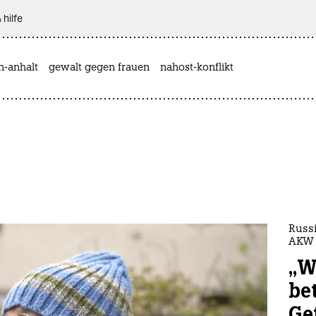
 hilfe
n-anhalt
gewalt gegen frauen
nahost-konflikt
Russi
AKW
„W
bet
Ge