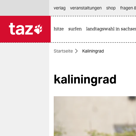
hautnavigation anspringen
hauptinhalt anspringen
footer anspringen
verlag
veranstaltungen
shop
fragen &
hitze
surfen
landtagswahl in sachse

taz zahl ich
taz zahl ich
Startseite
Kaliningrad
themen
politik
kaliningrad
öko
gesellschaft
kultur
sport