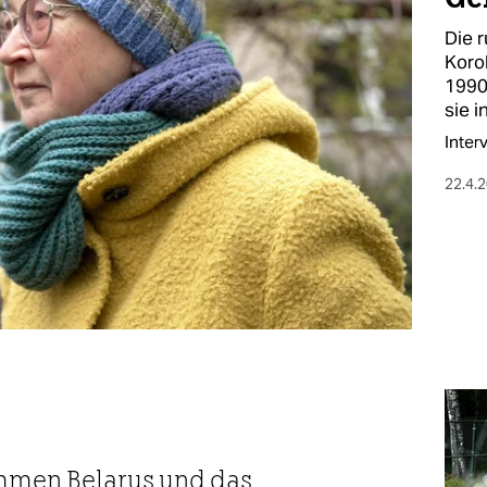
Die r
Korol
1990
sie i
Inter
22.4.
mmen Belarus und das