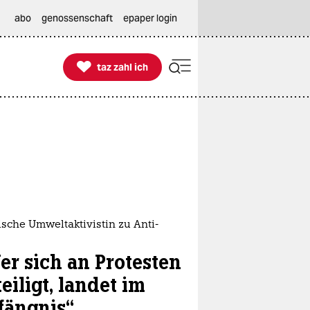
abo
genossenschaft
epaper login

taz zahl ich
taz zahl ich
sche Umweltaktivistin zu Anti-
er sich an Protesten
eiligt, landet im
fängnis“