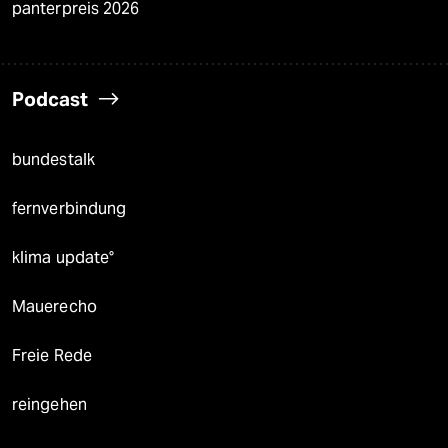
panterpreis 2026
Podcast
bundestalk
fernverbindung
klima update°
Mauerecho
Freie Rede
reingehen