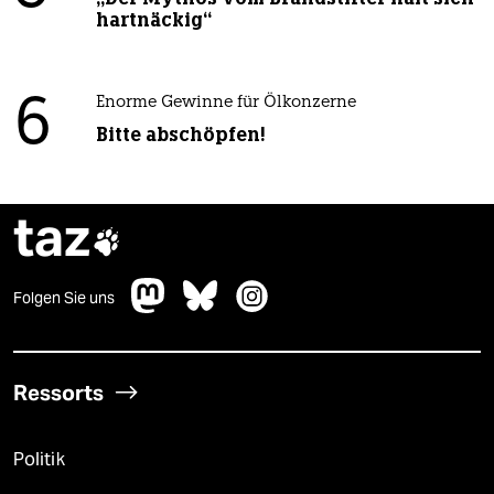
hartnäckig“
6
Enorme Gewinne für Ölkonzerne
Bitte abschöpfen!
taz

Folgen Sie uns
Ressorts
Politik