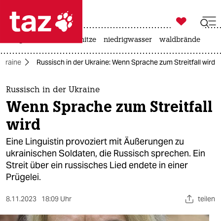

taz zahl ich
krieg in der ukraine
hitze
niedrigwasser
waldbrände

taz zahl ich
Ukraine
Russisch in der Ukraine: Wenn Sprache zum Streitfall wird
taz zahl ich
themen
Russisch in der Ukraine
Wenn Sprache zum Streitfall
politik
wird
öko
Eine Linguistin provoziert mit Äußerungen zu
ukrainischen Soldaten, die Russisch sprechen. Ein
gesellschaft
Streit über ein russisches Lied endete in einer
Prügelei.
kultur
sport
8.11.2023
18:09 Uhr
teilen