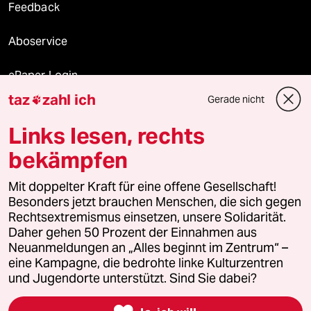
Feedback
Aboservice
ePaper Login
taz
zahl ich
Gerade nicht

Downloads für Abonnierende
Links lesen, rechts
bekämpfen
© 2026 taz Verlags und Vertriebs GmbH
Mit doppelter Kraft für eine offene Gesellschaft!
Alle Rechte vorbehalten. Bei rechtlichen Fragen oder für Genehmigungen
wenden Sie sich bitte an
lizenzen@taz.de
Besonders jetzt brauchen Menschen, die sich gegen
Rechtsextremismus einsetzen, unsere Solidarität.
Daher gehen 50 Prozent der Einnahmen aus
Feedback
Redaktionsstatut
Kommune-Richtlinien
KI-
Neuanmeldungen an „Alles beginnt im Zentrum“ –
eine Kampagne, die bedrohte linke Kulturzentren
Leitlinie
Informant
Datenschutz
Impressum
AGB
und Jugendorte unterstützt. Sind Sie dabei?
Seitenwende
Einwilligungen widerrufen (Ads)