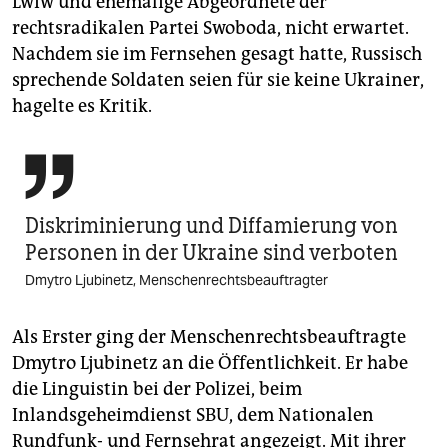
Lwiw und ehemalige Abgeordnete der
epaper login
rechtsradikalen Partei Swoboda, nicht erwartet.
Nachdem sie im Fernsehen gesagt hatte, Russisch
sprechende Soldaten seien für sie keine Ukrainer,
hagelte es Kritik.

Diskriminierung und Diffamierung von
Personen in der Ukraine sind verboten
Dmytro Ljubinetz, Menschenrechtsbeauftragter
Als Erster ging der Menschenrechtsbeauftragte
Dmytro Ljubinetz an die Öffentlichkeit. Er habe
die Linguistin bei der Polizei, beim
Inlandsgeheimdienst SBU, dem Nationalen
Rundfunk- und Fernsehrat angezeigt. Mit ihrer