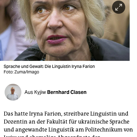
berlin
nord
wahrheit
verlag
verlag
veranstaltungen
Sprache und Gewalt: Die Linguistin Iryna Farion
Foto: Zuma/Imago
shop
fragen & hilfe
Aus Kyjiw
Bernhard Clasen
unterstützen
Das hatte Iryna Farion, streitbare Linguistin und
abo
Dozentin an der Fakultät für ukrainische Sprache
genossenschaft
und angewandte Linguistik am Politechnikum von