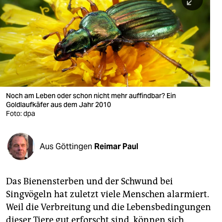
berlin
nord
wahrheit
verlag
verlag
Noch am Leben oder schon nicht mehr auffindbar? Ein
Goldlaufkäfer aus dem Jahr 2010
veranstaltungen
Foto: dpa
shop
fragen & hilfe
Aus Göttingen
Reimar Paul
unterstützen
Das Bienensterben und der Schwund bei
abo
Singvögeln hat zuletzt viele Menschen alarmiert.
genossenschaft
Weil die Verbreitung und die Lebensbedingungen
dieser Tiere gut erforscht sind, können sich