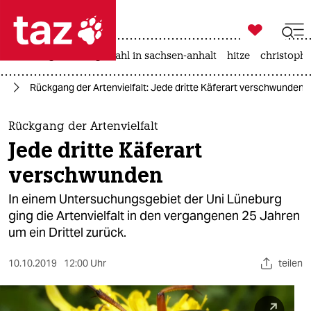

taz zahl ich
iran-krieg
landtagswahl in sachsen-anhalt
hitze
christophe

taz zahl ich
tz
Rückgang der Artenvielfalt: Jede dritte Käferart verschwunden
taz zahl ich
themen
Rückgang der Artenvielfalt
Jede dritte Käferart
politik
verschwunden
öko
In einem Untersuchungsgebiet der Uni Lüneburg
ging die Artenvielfalt in den vergangenen 25 Jahren
gesellschaft
um ein Drittel zurück.
kultur
10.10.2019
12:00 Uhr
teilen
sport