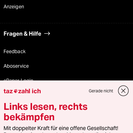
Anzeigen
Fragen & Hilfe
Feedback
Aboservice
ePaper Login
taz
zahl ich
Gerade nicht

Downloads für Abonnierende
Links lesen, rechts
bekämpfen
© 2026 taz Verlags und Vertriebs GmbH
Mit doppelter Kraft für eine offene Gesellschaft!
Alle Rechte vorbehalten. Bei rechtlichen Fragen oder für Genehmigungen
wenden Sie sich bitte an
lizenzen@taz.de