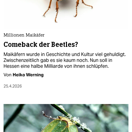
berlin
nord
wahrheit
Millionen Maikäfer
verlag
Comeback der Beetles?
verlag
Maikäfern wurde in Geschichte und Kultur viel gehuldigt.
Zwischenzeitlich gab es sie kaum noch. Nun soll in
veranstaltungen
Hessen eine halbe Milliarde von ihnen schlüpfen.
shop
Von
Heiko Werning
fragen & hilfe
25.4.2026
unterstützen
abo
genossenschaft