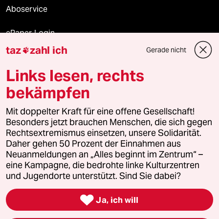
Aboservice
ePaper Login
taz
zahl ich
Gerade nicht

Downloads für Abonnierende
Links lesen, rechts
bekämpfen
© 2026 taz Verlags und Vertriebs GmbH
Mit doppelter Kraft für eine offene Gesellschaft!
Alle Rechte vorbehalten. Bei rechtlichen Fragen oder für Genehmigungen
wenden Sie sich bitte an
lizenzen@taz.de
Besonders jetzt brauchen Menschen, die sich gegen
Rechtsextremismus einsetzen, unsere Solidarität.
Daher gehen 50 Prozent der Einnahmen aus
Feedback
Redaktionsstatut
Kommune-Richtlinien
KI-
Neuanmeldungen an „Alles beginnt im Zentrum“ –
eine Kampagne, die bedrohte linke Kulturzentren
Leitlinie
Informant
Datenschutz
Impressum
AGB
und Jugendorte unterstützt. Sind Sie dabei?
Seitenwende
Einwilligungen widerrufen (Ads)

Ja, ich will