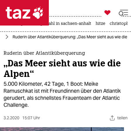

taz zahl ich
iran-krieg
landtagswahl in sachsen-anhalt
hitze
christophe

taz zahl ich
rd
Ruderin über Atlantiküberquerung: „Das Meer sieht aus wie die A
taz zahl ich
themen
Ruderin über Atlantiküberquerung
„Das Meer sieht aus wie die
politik
Alpen“
öko
5.000 Kilometer, 42 Tage, 1 Boot: Meike
Ramuschkat ist mit Freundinnen über den Atlantik
gesellschaft
gerudert, als schnellstes Frauenteam der Atlantic
Challenge.
kultur
sport
3.2.2020
15:07 Uhr
teilen