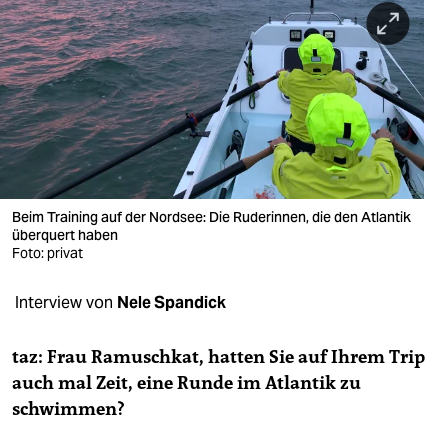
berlin
nord
wahrheit
verlag
verlag
veranstaltungen
Beim Training auf der Nordsee: Die Ruderinnen, die den Atlantik
überquert haben
shop
Foto: privat
fragen & hilfe
Interview von
Nele Spandick
unterstützen
taz: Frau Ramuschkat, hatten Sie auf Ihrem Trip
abo
auch mal Zeit, eine Runde im Atlantik zu
schwimmen?
genossenschaft