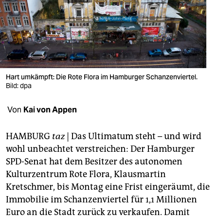
berlin
nord
wahrheit
verlag
Hart umkämpft: Die Rote Flora im Hamburger Schanzenviertel.
verlag
Bild: dpa
veranstaltungen
Von
Kai von Appen
shop
HAMBURG
taz
| Das Ultimatum steht – und wird
fragen & hilfe
wohl unbeachtet verstreichen: Der Hamburger
SPD-Senat hat dem Besitzer des autonomen
unterstützen
Kulturzentrum Rote Flora, Klausmartin
abo
Kretschmer, bis Montag eine Frist eingeräumt, die
Immobilie im Schanzenviertel für 1,1 Millionen
genossenschaft
Euro an die Stadt zurück zu verkaufen. Damit