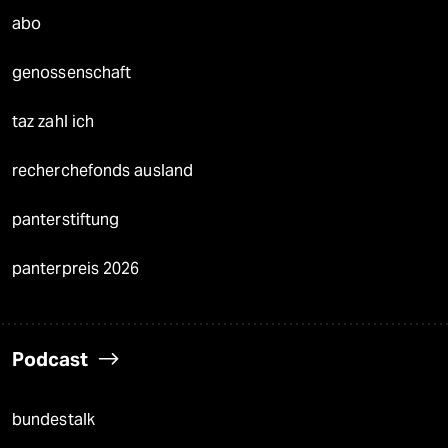
abo
genossenschaft
taz zahl ich
recherchefonds ausland
panterstiftung
panterpreis 2026
Podcast
bundestalk