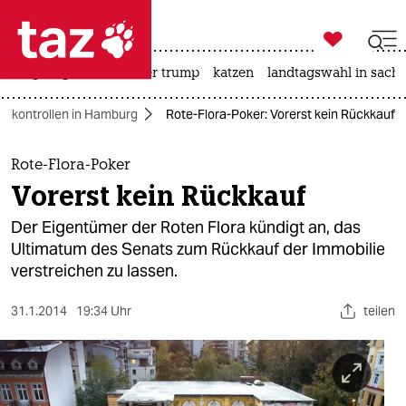

taz zahl ich
bergsteigen
usa unter trump
katzen
landtagswahl in sachs

taz zahl ich
zeikontrollen in Hamburg
Rote-Flora-Poker: Vorerst kein Rückkauf
taz zahl ich
themen
Rote-Flora-Poker
Vorerst kein Rückkauf
politik
Der Eigentümer der Roten Flora kündigt an, das
öko
Ultimatum des Senats zum Rückkauf der Immobilie
verstreichen zu lassen.
gesellschaft
31.1.2014
19:34 Uhr
teilen
kultur
sport