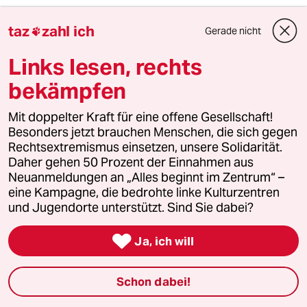
06.07.2010
,
16:55 Uhr
taz
zahl ich
Unglaublich, wie sich die Grünen hier politisch
Gerade nicht

prostituieren...
Links lesen, rechts
bekämpfen
meistkommentiert
Mit doppelter Kraft für eine offene Gesellschaft!
Besonders jetzt brauchen Menschen, die sich gegen
1
Krise der Demokratie
Rechtsextremismus einsetzen, unsere Solidarität.
AfD-Wählen als Triebabfuhr
Daher gehen 50 Prozent der Einnahmen aus
Neuanmeldungen an „Alles beginnt im Zentrum“ –
eine Kampagne, die bedrohte linke Kulturzentren
und Jugendorte unterstützt. Sind Sie dabei?
2
Streit um Rente mit 63
Passgenauer Populismus

Ja, ich will
Schon dabei!
3
Nathanael Liminski über seine CDU
„Wir müssen in der Lage sein, besser zu