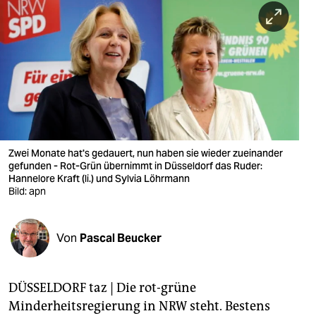
berlin
nord
wahrheit
verlag
verlag
veranstaltungen
Zwei Monate hat's gedauert, nun haben sie wieder zueinander
gefunden - Rot-Grün übernimmt in Düsseldorf das Ruder:
shop
Hannelore Kraft (li.) und Sylvia Löhrmann
Bild: apn
fragen & hilfe
unterstützen
Von
Pascal Beucker
abo
DÜSSELDORF taz | Die rot-grüne
genossenschaft
Minderheitsregierung in NRW steht. Bestens