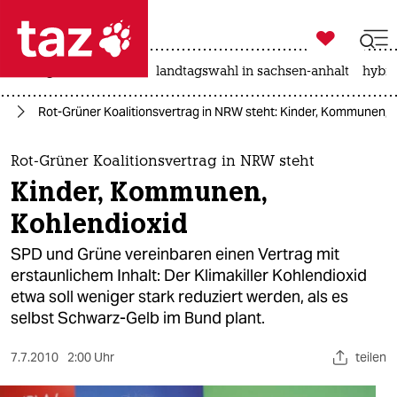

taz zahl ich
niedrigwasser
rente
landtagswahl in sachsen-anhalt
hybri

taz zahl ich
nd
Rot-Grüner Koalitionsvertrag in NRW steht: Kinder, Kommunen, 
taz zahl ich
themen
Rot-Grüner Koalitionsvertrag in NRW steht
Kinder, Kommunen,
politik
Kohlendioxid
öko
SPD und Grüne vereinbaren einen Vertrag mit
erstaunlichem Inhalt: Der Klimakiller Kohlendioxid
gesellschaft
etwa soll weniger stark reduziert werden, als es
selbst Schwarz-Gelb im Bund plant.
kultur
sport
7.7.2010
2:00 Uhr
teilen