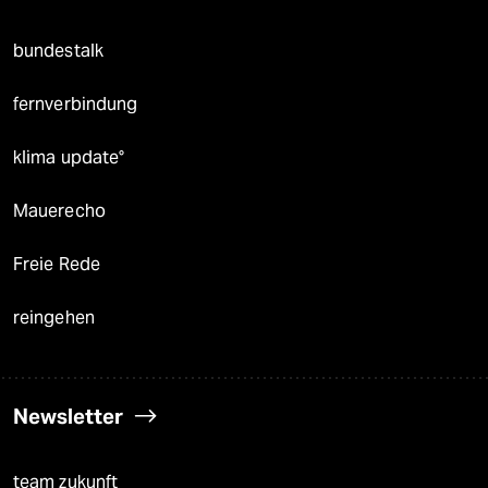
bundestalk
fernverbindung
klima update°
Mauerecho
Freie Rede
reingehen
Newsletter
team zukunft