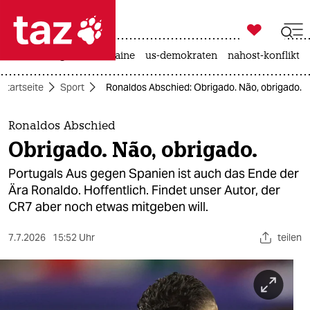

taz zahl ich
hitze
krieg in der ukraine
us-demokraten
nahost-konflikt

taz zahl ich
Startseite
Sport
Ronaldos Abschied: Obrigado. Não, obrigado.
taz zahl ich
themen
Ronaldos Abschied
Obrigado. Não, obrigado.
politik
Portugals Aus gegen Spanien ist auch das Ende der
öko
Ära Ronaldo. Hoffentlich. Findet unser Autor, der
CR7 aber noch etwas mitgeben will.
gesellschaft
7.7.2026
15:52 Uhr
teilen
kultur
sport