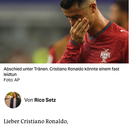
berlin
nord
wahrheit
verlag
verlag
veranstaltungen
Abschied unter Tränen. Cristiano Ronaldo könnte einem fast
leidtun
shop
Foto: AP
fragen & hilfe
Von
Rico Setz
unterstützen
abo
Lieber Cristiano Ronaldo,
genossenschaft