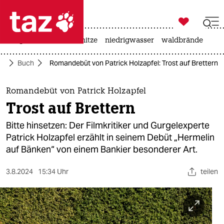

taz zahl ich
krieg in der ukraine
hitze
niedrigwasser
waldbrände

taz zahl ich
ur
Buch
Romandebüt von Patrick Holzapfel: Trost auf Brettern
taz zahl ich
themen
Romandebüt von Patrick Holzapfel
Trost auf Brettern
politik
Bitte hinsetzen: Der Filmkritiker und Gurgelexperte
öko
Patrick Holzapfel erzählt in seinem Debüt „Hermelin
auf Bänken“ von einem Bankier besonderer Art.
gesellschaft
3.8.2024
15:34 Uhr
teilen
kultur
sport