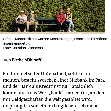
berlin
nord
wahrheit
verlag
Grünes Modell mit schwarzen Metallstangen, Lehne und Sitzfläche
verlag
jeweils einbrettrig
Foto: Christian Bruna/epa
veranstaltungen
Von
Birthe Mühlhoff
shop
fragen & hilfe
Ein himmelweiter Unterschied, sollte man
meinen, besteht zwischen einer Sitzbank im Park
unterstützen
und der Bank als Kreditinstitut. Tatsächlich
abo
kommt auch das Wort „Bank“ für den Ort, an dem
mit Geldgeschäften die Welt gestaltet wird,
genossenschaft
ursprünglich von einem länglichen Holzmöbel.