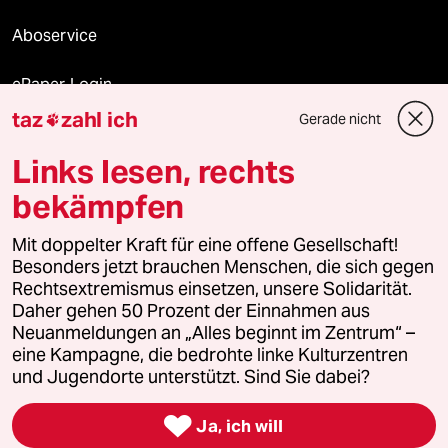
Aboservice
ePaper Login
taz
zahl ich
Gerade nicht

Downloads für Abonnierende
Links lesen, rechts
bekämpfen
© 2026 taz Verlags und Vertriebs GmbH
Alle Rechte vorbehalten. Bei rechtlichen Fragen oder für Genehmigungen
Mit doppelter Kraft für eine offene Gesellschaft!
wenden Sie sich bitte an
lizenzen@taz.de
Besonders jetzt brauchen Menschen, die sich gegen
Rechtsextremismus einsetzen, unsere Solidarität.
Daher gehen 50 Prozent der Einnahmen aus
Feedback
Redaktionsstatut
Kommune-Richtlinien
KI-
Neuanmeldungen an „Alles beginnt im Zentrum“ –
eine Kampagne, die bedrohte linke Kulturzentren
Leitlinie
Informant
Datenschutz
Impressum
AGB
und Jugendorte unterstützt. Sind Sie dabei?
Seitenwende
Einwilligungen widerrufen (Ads)

Ja, ich will