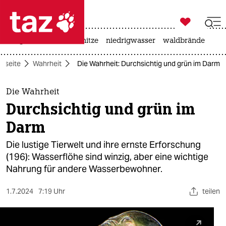

taz zahl ich
krieg in der ukraine
hitze
niedrigwasser
waldbrände

taz zahl ich
rtseite
Wahrheit
Die Wahrheit: Durchsichtig und grün im Darm
taz zahl ich
themen
Die Wahrheit
Durchsichtig und grün im
politik
Darm
öko
Die lustige Tierwelt und ihre ernste Erforschung
(196): Wasserflöhe sind winzig, aber eine wichtige
gesellschaft
Nahrung für andere Wasserbewohner.
kultur
1.7.2024
7:19 Uhr
teilen
sport