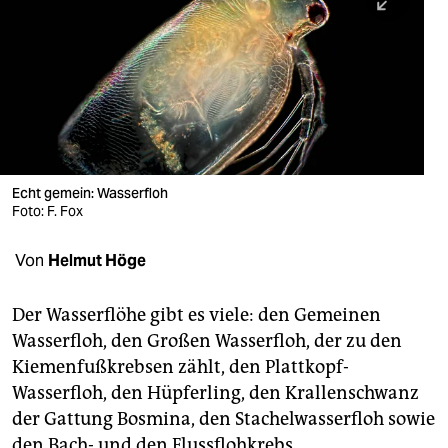
berlin
nord
wahrheit
verlag
verlag
Echt gemein: Wasserfloh
Foto: F. Fox
veranstaltungen
shop
Von
Helmut Höge
fragen & hilfe
Der Wasserflöhe gibt es viele: den Gemeinen
unterstützen
Wasserfloh, den Großen Wasserfloh, der zu den
Kiemenfußkrebsen zählt, den Plattkopf-
abo
Wasserfloh, den Hüpferling, den Krallenschwanz
genossenschaft
der Gattung Bosmina, den Stachelwasserfloh sowie
den Bach- und den Flussflohkrebs.