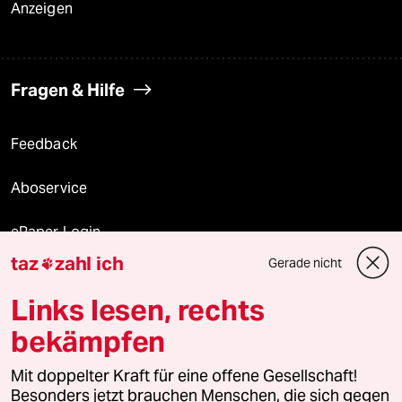
Anzeigen
Fragen & Hilfe
Feedback
Aboservice
ePaper Login
taz
zahl ich
Gerade nicht

Downloads für Abonnierende
Links lesen, rechts
bekämpfen
© 2026 taz Verlags und Vertriebs GmbH
Mit doppelter Kraft für eine offene Gesellschaft!
Alle Rechte vorbehalten. Bei rechtlichen Fragen oder für Genehmigungen
wenden Sie sich bitte an
lizenzen@taz.de
Besonders jetzt brauchen Menschen, die sich gegen