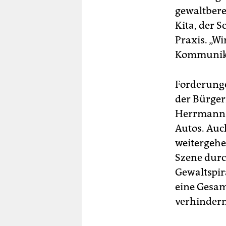
gewaltberei
Kita, der 
Praxis. „W
Kommunikat
Forderung
der Bürger
Herrmann (
Autos. Auch
weitergehe
Szene durc
Gewaltspir
eine Gesam
verhindern