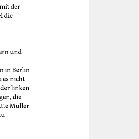
 mit der
l die
ern und
 in Berlin
 es nicht
 der linken
gen, die
tte Müller
zu