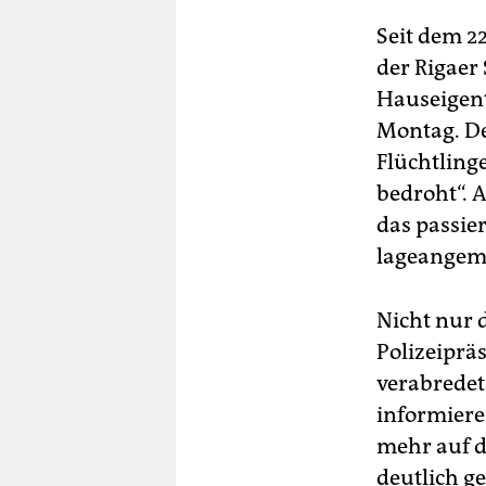
Seit dem 22
der Rigaer
Hauseigen
Montag. De
Flüchtling
bedroht“. 
das passier
lageangeme
Nicht nur 
Polizeipräs
verabredet
informiere
mehr auf d
deutlich ge