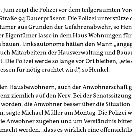
. Juni zeigt die Polizei vor dem teilgeräumten V
 Straße 94 Dauerpräsenz. Die Polizei unterstütze
tümer aus Gründen der Gefahrenabwehr, so Hen
r Eigentümer lasse in dem Haus Wohnungen für 
e bauen. Linksautonome hätten den Mann „angeg
Auch Mitarbeitern der Hausverwaltung und Bauar
t. Die Polizei werde so lange vor Ort bleiben, „wie 
ssen für nötig erachtet wird“, so Henkel.
den Hausbewohnern, auch der Anwohnerschaft g
enz ziemlich auf den Nerv. Bei der Senatssitzung 
 worden, die Anwohner besser über die Situa­tion
n, sagte Michael Müller am Montag. Die Polizei 
ie Anwohner zugehen und um Verständnis bitten
macht werden, „dass es wirklich eine offensichtli