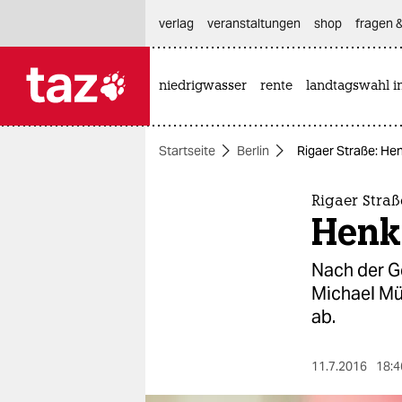
hautnavigation anspringen
hauptinhalt anspringen
footer anspringen
verlag
veranstaltungen
shop
fragen &
niedrigwasser
rente
landtagswahl i

taz zahl ich
taz zahl ich
Startseite
Berlin
Rigaer Straße: Hen
themen
politik
Rigaer Straß
Henke
öko
Nach der G
gesellschaft
Michael Mü
ab.
kultur
sport
11.7.2016
18:4