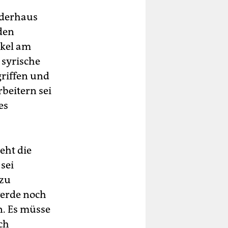
orderhaus
 den
kel am
syrische
riffen und
beitern sei
es
eht die
sei
 zu
werde noch
. Es müsse
ch