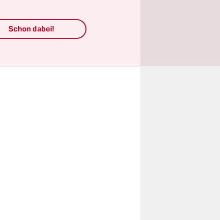
hgesetzt.
en und
Schon dabei!
orüber.“