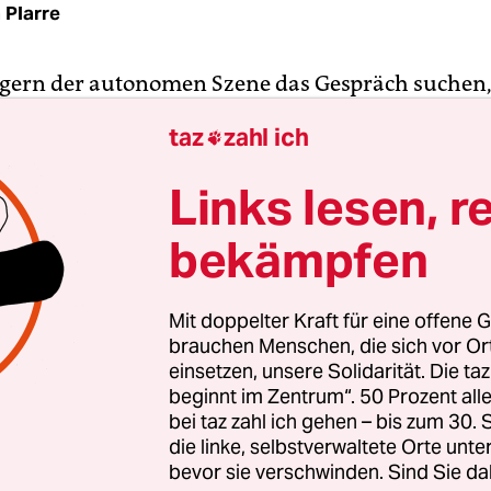
 Plarre
gern der autonomen Szene das Gespräch suchen
en – war da was? Der Regierende Bürgermeister 
taz
zahl ich

D) will von solchen Vorschlägen nichts mehr wiss
ich noch am Samstag für Gesprächsversuche ausg
Links lesen, r
tzt nicht die Zeit der Runden Tische“, erklärte Mül
bekämpfen
s er mit Innensenator Frank Henkel (CDU) in Sac
die Presse trat.
Mit doppelter Kraft für eine offene G
 Minuten dauerte der gemeinsame Auftritt, der s
brauchen Menschen, die sich vor O
 bringen lässt: Henkel setzt sich durch, Müller r
einsetzen, unsere Solidarität. Die ta
beginnt im Zentrum“. 50 Prozent a
nkel hat seit der Teilräumung der Rigaer Straße 9
bei taz zahl ich gehen – bis zum 30
egung mit der Begründung zurückgewiesen, der R
die linke, selbstverwaltete Orte unte
verhandelbar. Auf der Senatssitzung, die der Pres
bevor sie verschwinden. Sind Sie da