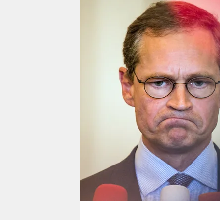
berlin
nord
wahrheit
verlag
verlag
veranstaltungen
shop
fragen & hilfe
unterstützen
abo
genossenschaft