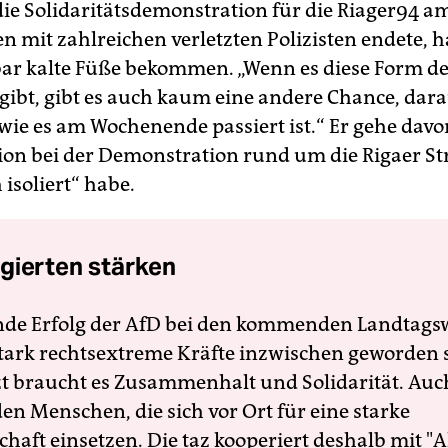
e Solidaritätsdemonstration für die Riager94 a
n mit zahlreichen verletzten Polizisten endete, h
ar kalte Füße bekommen. „Wenn es diese Form d
 gibt, gibt es auch kaum eine andere Chance, dara
 wie es am Wochenende passiert ist.“ Er gehe davo
tion bei der Demonstration rund um die Rigaer St
isoliert“ habe.
gierten stärken
nde Erfolg der AfD bei den kommenden Landtags
 stark rechtsextreme Kräfte inzwischen geworden 
zt braucht es Zusammenhalt und Solidarität. Auc
en Menschen, die sich vor Ort für eine starke
schaft einsetzen. Die taz kooperiert deshalb mit "A