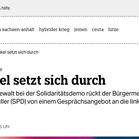
 hilfe
n sachsen-anhalt
hybrider krieg
jemen
ceuta
hitze
kel setzt sich durch
e
l setzt sich durch
ewalt bei der Solidaritätsdemo rückt der Bürgerme
ller (SPD) von einem Gesprächsangebot an die lin
6 Uhr