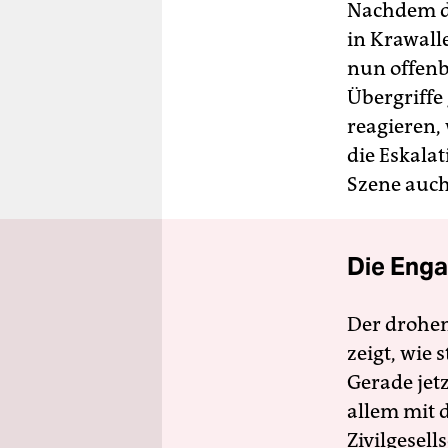
Nachdem di
in Krawalle
nun offenb
Übergriffe
reagieren,
die Eskala
Szene auch 
Die Enga
Der drohe
zeigt, wie
Gerade jet
allem mit d
Zivilgesell