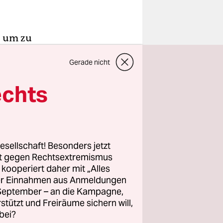
, um zu
Michael
Gerade nicht
en. Dabei
esprochen.
echts
ler am
hen Rigaer
esellschaft! Besonders jetzt
ich auf
rt gegen Rechtsextremismus
udert
z kooperiert daher mit „Alles
ller Einnahmen aus Anmeldungen
4 jegliche
. September – an die Kampagne,
echtsstaat
rstützt und Freiräume sichern will,
sekonferenz
bei?