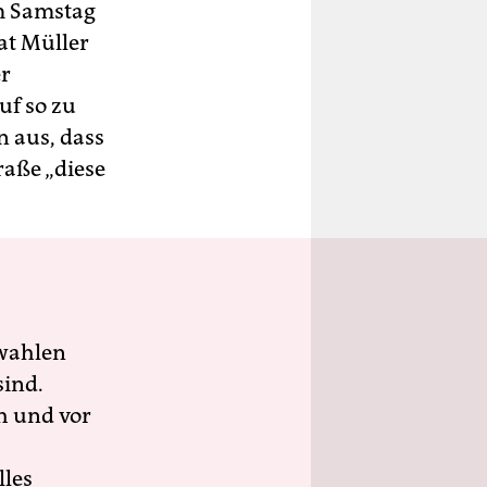
m Samstag
at Müller
er
uf so zu
n aus, dass
raße „diese
wahlen
sind.
h und vor
lles