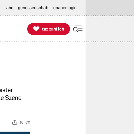
abo
genossenschaft
epaper login

taz zahl ich
taz zahl ich
ister
ke Szene
teilen