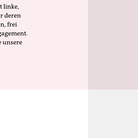
 linke,
ür deren
n, frei
ngagement.
e unsere