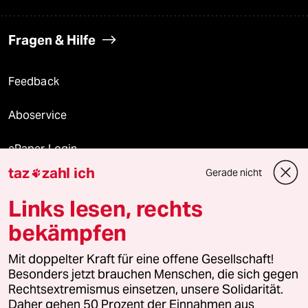
Fragen & Hilfe
Feedback
Aboservice
ePaper Login
taz
zahl ich
Gerade nicht

Downloads für Abonnierende
Links lesen, rechts
bekämpfen
© 2026 taz Verlags und Vertriebs GmbH
Alle Rechte vorbehalten. Bei rechtlichen Fragen oder für Genehmigungen
Mit doppelter Kraft für eine offene Gesellschaft!
wenden Sie sich bitte an
lizenzen@taz.de
Besonders jetzt brauchen Menschen, die sich gegen
Rechtsextremismus einsetzen, unsere Solidarität.
Daher gehen 50 Prozent der Einnahmen aus