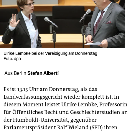
berlin
nord
wahrheit
verlag
verlag
Ulrike Lembke bei der Vereidigung am Donnerstag
Foto: dpa
veranstaltungen
Aus Berlin
Stefan Alberti
shop
fragen & hilfe
Es ist 13.15 Uhr am Donnerstag, als das
Landverfassungsgericht wieder komplett ist. In
unterstützen
diesem Moment leistet Ulrike Lembke, Professorin
abo
für Öffentliches Recht und Geschlechterstudien an
der Humboldt-Universität, gegenüber
genossenschaft
Parlamentspräsident Ralf Wieland (SPD) ihren