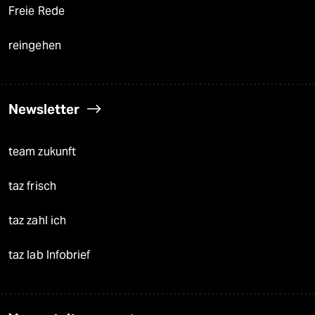
Freie Rede
reingehen
Newsletter
team zukunft
taz frisch
taz zahl ich
taz lab Infobrief