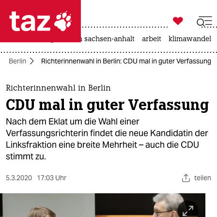

taz zahl ich
hitze
landtagswahl in sachsen-anhalt
arbeit
klimawandel

taz zahl ich
Berlin
Richterinnenwahl in Berlin: CDU mal in guter Verfassung
taz zahl ich
themen
Richterinnenwahl in Berlin
CDU mal in guter Verfassung
politik
Nach dem Eklat um die Wahl einer
öko
Verfassungsrichterin findet die neue Kandidatin der
Linksfraktion eine breite Mehrheit – auch die CDU
gesellschaft
stimmt zu.
kultur
5.3.2020
17:03 Uhr
teilen
sport