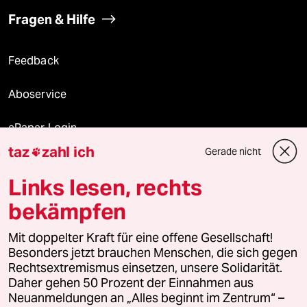
Fragen & Hilfe
Feedback
Aboservice
ePaper Login
taz
zahl ich
Gerade nicht

Downloads für Abonnierende
Links lesen, rechts
bekämpfen
© 2026 taz Verlags und Vertriebs GmbH
Mit doppelter Kraft für eine offene Gesellschaft!
Alle Rechte vorbehalten. Bei rechtlichen Fragen oder für Genehmigungen
wenden Sie sich bitte an
lizenzen@taz.de
Besonders jetzt brauchen Menschen, die sich gegen
Rechtsextremismus einsetzen, unsere Solidarität.
Daher gehen 50 Prozent der Einnahmen aus
Feedback
Redaktionsstatut
Kommune-Richtlinien
KI-
Neuanmeldungen an „Alles beginnt im Zentrum“ –