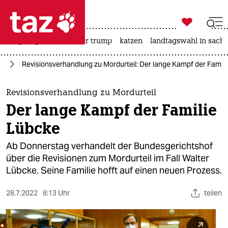

taz zahl ich
bergsteigen
usa unter trump
katzen
landtagswahl in sachs

taz zahl ich
or
Revisionsverhandlung zu Mordurteil: Der lange Kampf der Famil
taz zahl ich
themen
Revisionsverhandlung zu Mordurteil
Der lange Kampf der Familie
politik
Lübcke
öko
Ab Donnerstag verhandelt der Bundesgerichtshof
über die Revisionen zum Mordurteil im Fall Walter
gesellschaft
Lübcke. Seine Familie hofft auf einen neuen Prozess.
kultur
28.7.2022
8:13 Uhr
teilen
sport