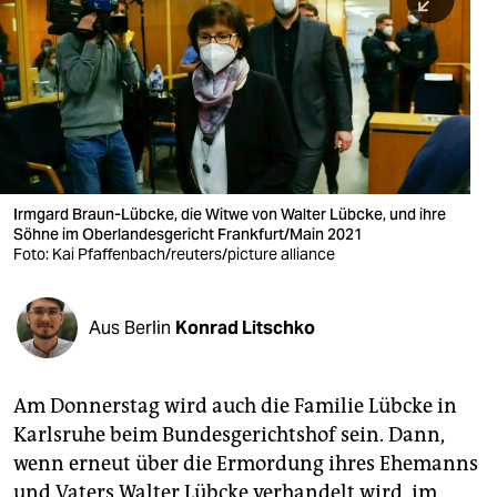
berlin
nord
wahrheit
verlag
verlag
Irmgard Braun-Lübcke, die Witwe von Walter Lübcke, und ihre
Söhne im Ober­landes­gericht Frank­furt/Main 2021
veranstaltungen
Foto: Kai Pfaffenbach/reuters/picture alliance
shop
fragen & hilfe
Aus Berlin
Konrad Litschko
unterstützen
Am Donnerstag wird auch die Familie Lübcke in
abo
Karlsruhe beim Bundesgerichtshof sein. Dann,
genossenschaft
wenn erneut über die Ermordung ihres Ehemanns
und Vaters Walter Lübcke verhandelt wird, im