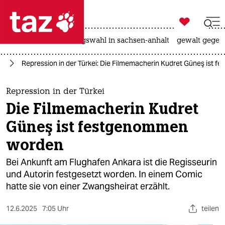

taz zahl ich
hitze
surfen
landtagswahl in sachsen-anhalt
gewalt gegen

taz zahl ich
an
Repression in der Türkei: Die Filmemacherin Kudret Güneş ist
taz zahl ich
themen
Repression in der Türkei
Die Filmemacherin Kudret
politik
Güneş ist festgenommen
öko
worden
gesellschaft
Bei Ankunft am Flughafen Ankara ist die Regisseurin
und Autorin festgesetzt worden. In einem Comic
kultur
hatte sie von einer Zwangsheirat erzählt.
sport
12.6.2025
7:05 Uhr
teilen