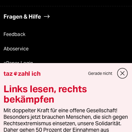
Fragen & Hilfe
Feedback
Aboservice
ePaper Login
taz
zahl ich
Gerade nicht

Downloads für Abonnierende
Links lesen, rechts
bekämpfen
© 2026 taz Verlags und Vertriebs GmbH
Mit doppelter Kraft für eine offene Gesellschaft!
Alle Rechte vorbehalten. Bei rechtlichen Fragen oder für Genehmigungen
wenden Sie sich bitte an
lizenzen@taz.de
Besonders jetzt brauchen Menschen, die sich gegen
Rechtsextremismus einsetzen, unsere Solidarität.
Daher gehen 50 Prozent der Einnahmen aus