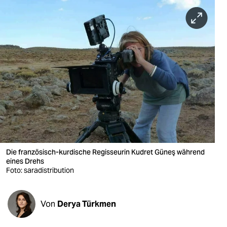
berlin
nord
wahrheit
verlag
verlag
veranstaltungen
shop
fragen & hilfe
Die französisch-kurdische Regisseurin Kudret Güneş während
eines Drehs
unterstützen
Foto: saradistribution
abo
Von
Derya Türkmen
genossenschaft