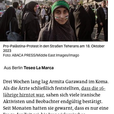
berlin
nord
wahrheit
verlag
verlag
Pro-Palästina-Protest in den Straßen Teherans am 18. Oktober
2023
veranstaltungen
Foto: ABACA PRESS/Middle East Images/imago
shop
Aus Berlin
Teseo La Marca
fragen & hilfe
Drei Wochen lang lag Armita Garawand im Koma.
unterstützen
Als die Ärzte schließlich feststellten,
dass die 16-
Jährige hirntot war
, sahen sich viele iranische
abo
Aktivisten und Beobachter endgültig bestätigt.
genossenschaft
Seit Monaten hatten sie gewarnt, dass es nur eine