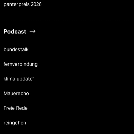
panterpreis 2026
Podcast
bundestalk
fernverbindung
klima update°
Mauerecho
Freie Rede
reingehen