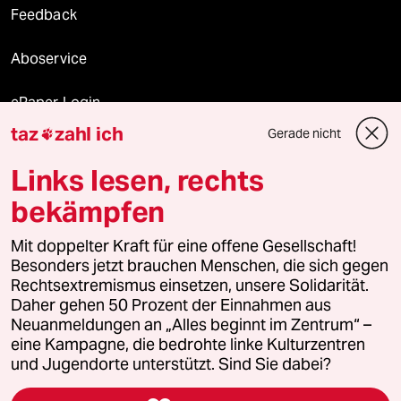
Feedback
Aboservice
ePaper Login
taz
zahl ich
Gerade nicht

Downloads für Abonnierende
Links lesen, rechts
bekämpfen
© 2026 taz Verlags und Vertriebs GmbH
Alle Rechte vorbehalten. Bei rechtlichen Fragen oder für Genehmigungen
Mit doppelter Kraft für eine offene Gesellschaft!
wenden Sie sich bitte an
lizenzen@taz.de
Besonders jetzt brauchen Menschen, die sich gegen
Rechtsextremismus einsetzen, unsere Solidarität.
Daher gehen 50 Prozent der Einnahmen aus
Feedback
Redaktionsstatut
Kommune-Richtlinien
KI-
Neuanmeldungen an „Alles beginnt im Zentrum“ –
eine Kampagne, die bedrohte linke Kulturzentren
Leitlinie
Informant
Datenschutz
Impressum
AGB
und Jugendorte unterstützt. Sind Sie dabei?
Seitenwende
Einwilligungen widerrufen (Ads)