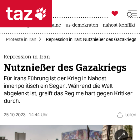

taz zahl ich
hitze
krieg in der ukraine
us-demokraten
nahost-konflikt

taz zahl ich
Proteste in Iran
Repression in Iran: Nutznießer des Gazakriegs
taz zahl ich
themen
Repression in Iran
Nutznießer des Gazakriegs
politik
Für Irans Führung ist der Krieg in Nahost
öko
innenpolitisch ein Segen. Während die Welt
abgelenkt ist, greift das Regime hart gegen Kritiker
gesellschaft
durch.
kultur
25.10.2023
14:44 Uhr
teilen
sport