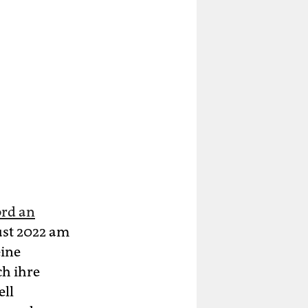
rd an
ust 2022 am
eine
ch ihre
ell