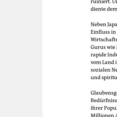
ruiniert. 
diente dem
Neben Japa
Einfluss i
Wirtschaft
Gurus wie 
rapide Ind
vom Land i
sozialen N
und spirit
Glaubensge
Bedürfniss
ihrer Popul
Millionen 