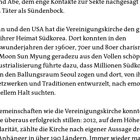
Und Abe, dem enge Kontakte zur Sekte nachgesagt
 Täter als Sündenbock.
n und den USA hat die Vereinigungskirche den 
n ihrer Heimat Südkorea. Dort konnten in den
swunderjahren der 1960er, 70er und 80er charis
Moon Sun Myung geradezu aus den Vollen schöpf
ustrialisierung führte dazu, dass Millionen Südk
n den Ballungsraum Seoul zogen und dort, von i
etzwerken und Traditionen entwurzelt, nach em
uellem Halt suchten.
meinschaften wie die Vereinigungskirche konnt
e überaus erfolgreich stillen: 2012, auf dem Höh
arität, zählte die Kirche nach eigener Aussage dr
Anhänger in über 190 Ländern. Immer wieder ma