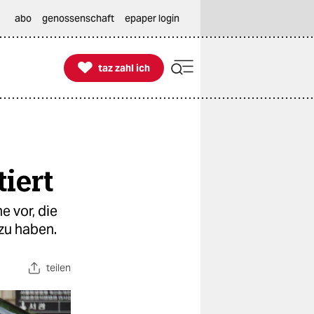
abo
genossenschaft
epaper login

taz zahl ich
taz zahl ich
iert
e vor, die
zu haben.
teilen