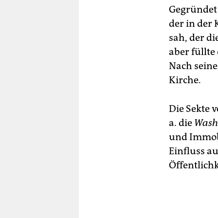
Gegründet 
der in der 
sah, der d
aber füllt
Nach seine
Kirche.
Die Sekte 
a. die
Wash
und Immobi
Einfluss a
Öffentlich