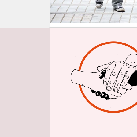
epaper login
Aus 
Am Diensta
Vereinigun
82-Jährige
Luxusgesch
Sie hege ke
Oberhaupt
Doch was S