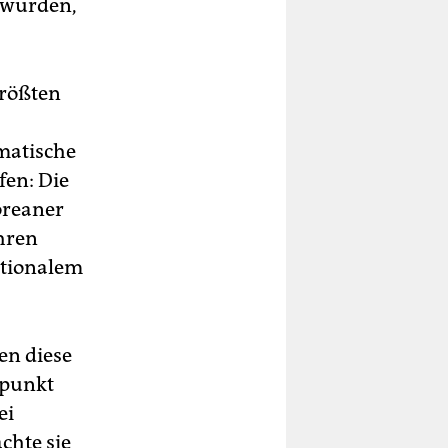
 wurden,
größten
matische
en: Die
oreaner
hren
otionalem
en diese
epunkt
ei
chte sie