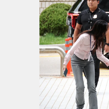
berlin
nord
wahrheit
verlag
verlag
veranstaltungen
shop
fragen & hilfe
unterstützen
abo
genossenschaft