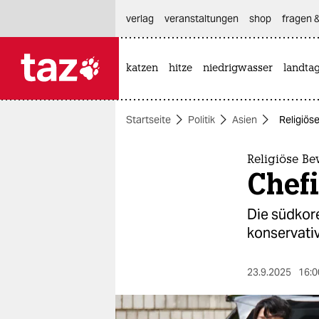
hautnavigation anspringen
hauptinhalt anspringen
footer anspringen
verlag
veranstaltungen
shop
fragen &
katzen
hitze
niedrigwasser
landta

taz zahl ich
taz zahl ich
Startseite
Politik
Asien
Religiös
themen
politik
Religiöse B
Chefi
öko
Die südkore
gesellschaft
konservati
kultur
23.9.2025
16:0
sport