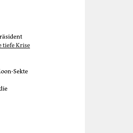
Präsident
 tiefe Krise
 Moon-Sekte
die