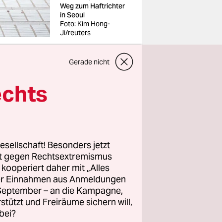
Weg zum Haftrichter
in Seoul
Foto: Kim Hong-
Ji/reuters
Gerade nicht
 Kretschmer
echts
n
men. Der
 Landes mit
esellschaft! Besonders jetzt
orwürfe.
rt gegen Rechtsextremismus
z kooperiert daher mit „Alles
he
ller Einnahmen aus Anmeldungen
. September – an die Kampagne,
rstützt und Freiräume sichern will,
deres Bild.
bei?