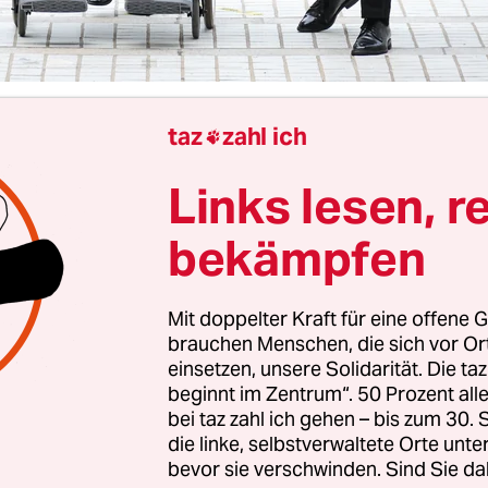
taz
zahl ich

Einflussreiche Religionsbewegung Aus Südkorea
Fabian
Links lesen, r
bekämpfen
g wurde Han Hak Ja, Chefin der südkoreanische
gskirche, in Seoul in Untersuchungshaft genom
n wird vorgeworfen, die ehemalige First Lady des
Mit doppelter Kraft für eine offene G
enken bestochen zu haben. Han bestreitet die V
brauchen Menschen, die sich vor O
einsetzen, unsere Solidarität. Die ta
inerlei Interesse an Politik, beteuerte das geistlic
beginnt im Zentrum“. 50 Prozent a
.
bei taz zahl ich gehen – bis zum 30
die linke, selbstverwaltete Orte unte
üdkoreas Behörden jetzt ermittelten, zeigt ein an
bevor sie verschwinden. Sind Sie da