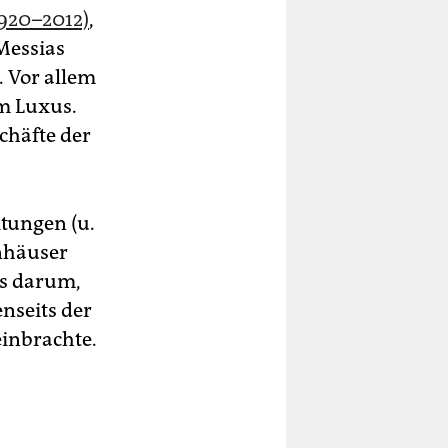
920–2012)
,
 Messias
. Vor allem
em Luxus.
chäfte der
itungen (u.
nhäuser
ts darum,
nseits der
einbrachte.