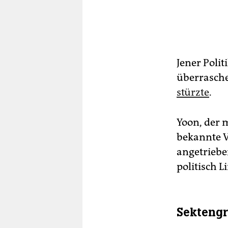
Jener Polit
überrasche
stürzte
.
Yoon, der 
bekannte V
angetriebe
politisch 
Sektengr