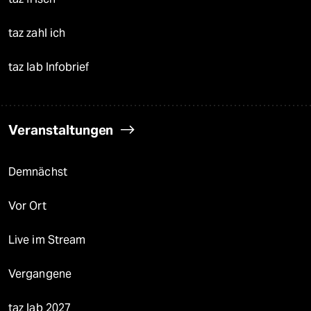
taz zahl ich
taz lab Infobrief
Veranstaltungen
Demnächst
Vor Ort
Live im Stream
Vergangene
taz lab 2027