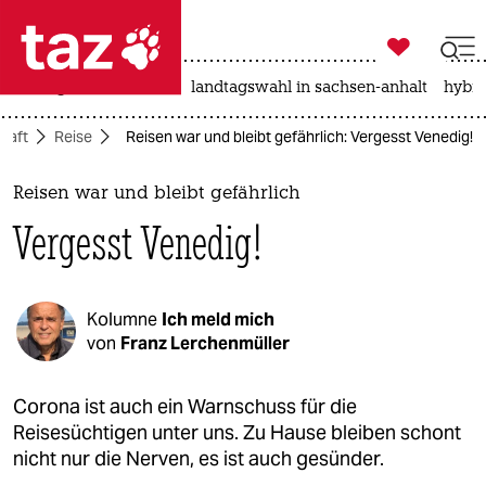

taz zahl ich
niedrigwasser
rente
landtagswahl in sachsen-anhalt
hybri

taz zahl ich
haft
Reise
Reisen war und bleibt gefährlich: Vergesst Venedig!
taz zahl ich
themen
Reisen war und bleibt gefährlich
Vergesst Venedig!
politik
öko
Kolumne
Ich meld mich
gesellschaft
von
Franz Lerchenmüller
kultur
Corona ist auch ein Warnschuss für die
Reisesüchtigen unter uns. Zu Hause bleiben schont
sport
nicht nur die Nerven, es ist auch gesünder.