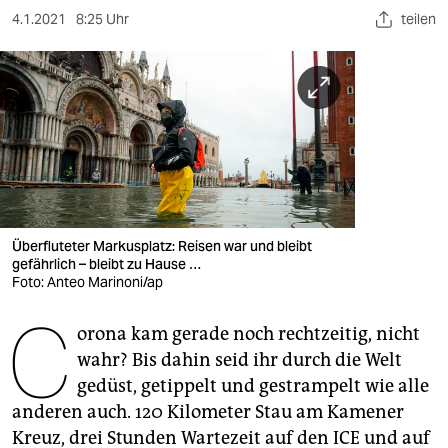
berlin
4.1.2021
8:25 Uhr
teilen
nord
wahrheit
verlag
verlag
veranstaltungen
Überfluteter Markusplatz: Reisen war und bleibt
shop
gefährlich – bleibt zu Hause …
Foto: Anteo Marinoni/ap
fragen & hilfe
C
unterstützen
orona kam gerade noch rechtzeitig, nicht
wahr? Bis dahin seid ihr durch die Welt
abo
gedüst, getippelt und gestrampelt wie alle
anderen auch. 120 Kilometer Stau am Kamener
genossenschaft
Kreuz, drei Stunden Wartezeit auf den ICE und auf