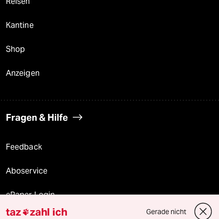
Reisen
Kantine
Shop
Anzeigen
Fragen & Hilfe
Feedback
Aboservice
ePaper Login
taz
zahl ich
Gerade nicht

Downloads für Abonnierende