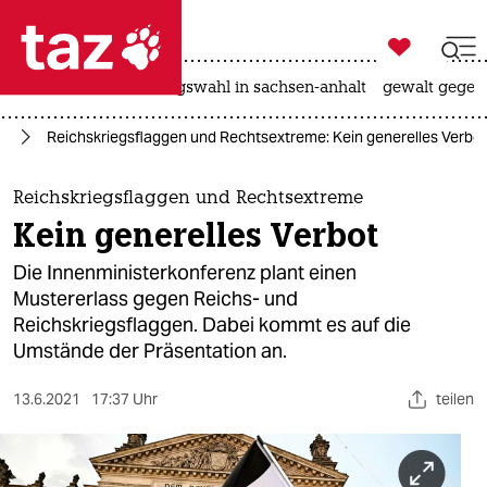

taz zahl ich
hitze
surfen
landtagswahl in sachsen-anhalt
gewalt gegen

taz zahl ich
is
Reichskriegsflaggen und Rechtsextreme: Kein generelles Verbot
taz zahl ich
themen
Reichskriegsflaggen und Rechtsextreme
Kein generelles Verbot
politik
Die Innenministerkonferenz plant einen
öko
Mustererlass gegen Reichs- und
Reichskriegsflaggen. Dabei kommt es auf die
gesellschaft
Umstände der Präsentation an.
kultur
13.6.2021
17:37 Uhr
teilen
sport