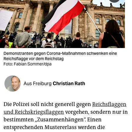
berlin
nord
wahrheit
verlag
verlag
Demonstranten gegen Corona-Maßnahmen schwenken eine
Reichsflagge vor dem Reichstag
veranstaltungen
Foto: Fabian Sommer/dpa
shop
Aus Freiburg
Christian Rath
fragen & hilfe
unterstützen
Die Polizei soll nicht generell gegen
Reichsflaggen
abo
und Reichskriegsflaggen
vorgehen, sondern nur in
bestimmten „Zusammenhängen“. Einen
genossenschaft
entsprechenden Mustererlass werden die