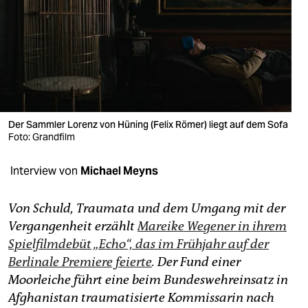
berlin
nord
wahrheit
verlag
verlag
Der Sammler Lorenz von Hüning (Felix Römer) liegt auf dem Sofa
Foto: Grandfilm
veranstaltungen
Interview von
Michael Meyns
shop
fragen & hilfe
Von Schuld, Traumata und dem Umgang mit der
Vergangenheit erzählt
Mareike Wegener in ihrem
unterstützen
Spielfilmdebüt „Echo“, das im Frühjahr auf der
abo
Berlinale Premiere feierte
. Der Fund einer
Moorleiche führt eine beim Bundeswehreinsatz in
genossenschaft
Afghanistan traumatisierte Kommissarin nach