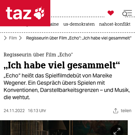

taz zahl ich
hitze
krieg in der ukraine
us-demokraten
nahost-konflikt

taz zahl ich
r
Film
Regisseurin über Film „Echo“: „Ich habe viel gesammelt“
taz zahl ich
themen
Regisseurin über Film „Echo“
„Ich habe viel gesammelt“
politik
„Echo“ heißt das Spielfilmdebüt von Mareike
öko
Wegener. Ein Gespräch übers Spielen mit
Konventionen, Darstellbarkeitsgrenzen – und Musik,
gesellschaft
die wehtut.
kultur
24.11.2022
16:13 Uhr
teilen
sport