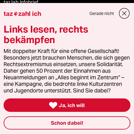
taz lab Infobrief
taz
zahl ich
Gerade nicht

Links lesen, rechts
Veranstaltungen
bekämpfen
Demnächst
Mit doppelter Kraft für eine offene Gesellschaft!
Besonders jetzt brauchen Menschen, die sich gegen
Vor Ort
Rechtsextremismus einsetzen, unsere Solidarität.
Daher gehen 50 Prozent der Einnahmen aus
Live im Stream
Neuanmeldungen an „Alles beginnt im Zentrum“ –
eine Kampagne, die bedrohte linke Kulturzentren
und Jugendorte unterstützt. Sind Sie dabei?
Vergangene

Ja, ich will
taz lab 2027
Schon dabei!
Mehr taz Lesestoff