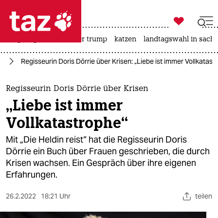

taz zahl ich
bergsteigen
usa unter trump
katzen
landtagswahl in sachs

taz zahl ich
ag
Regisseurin Doris Dörrie über Krisen: „Liebe ist immer Vollkatast
taz zahl ich
themen
Regisseurin Doris Dörrie über Krisen
„Liebe ist immer
politik
Vollkatastrophe“
öko
Mit „Die Heldin reist“ hat die Regisseurin Doris
Dörrie ein Buch über Frauen geschrieben, die durch
gesellschaft
Krisen wachsen. Ein Gespräch über ihre eigenen
Erfahrungen.
kultur
sport
26.2.2022
18:21 Uhr
teilen