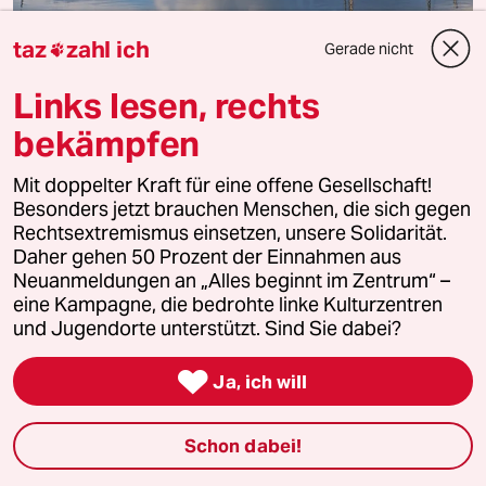
taz
zahl ich
Gerade nicht

25.– 29. August 2026
Bremerhaven
Links lesen, rechts
bekämpfen
mit Lena Kaiser, Journalistin und
Produktentwicklerin bei der taz
Mit doppelter Kraft für eine offene Gesellschaft!
Kurzreise in die Hafenstadt an der Wesermündung,
Besonders jetzt brauchen Menschen, die sich gegen
einst der größte Auswandererhafen nach Amerika -
Rechtsextremismus einsetzen, unsere Solidarität.
mit Besuch der berühmten Museen
Daher gehen 50 Prozent der Einnahmen aus
"Auswandererhaus" und "Klimahaus" sowie einem
Ausflug ins Fischerdorf Wremen an der Nordsee
Neuanmeldungen an „Alles beginnt im Zentrum“ –
eine Kampagne, die bedrohte linke Kulturzentren
960 € (DZ/HP/ohne Anreise)
und Jugendorte unterstützt. Sind Sie dabei?
mit 4 Übernachtungen im Hotel im-jaich Lloyd Marina
Bremerhaven

Ja, ich will
Reiseveranstalter Ventus-Reisen
Schon dabei!
Mehr erfahren