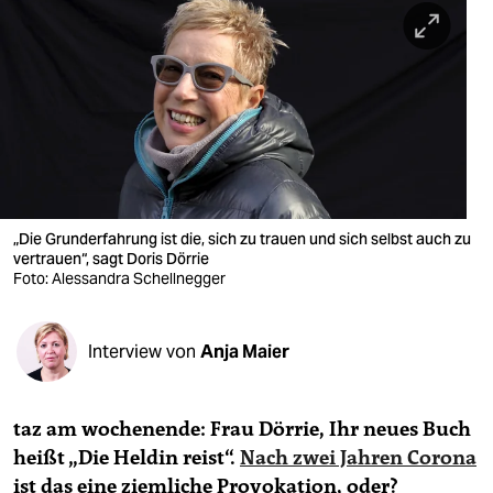
berlin
nord
wahrheit
verlag
verlag
veranstaltungen
„Die Grunderfahrung ist die, sich zu trauen und sich selbst auch zu
vertrauen“, sagt Doris Dörrie
shop
Foto: Alessandra Schellnegger
fragen & hilfe
Interview von
Anja Maier
unterstützen
abo
taz am wochenende: Frau Dörrie, Ihr neues Buch
genossenschaft
heißt „Die Heldin reist“.
Nach zwei Jahren Corona
ist das eine ziemliche Provokation, oder?