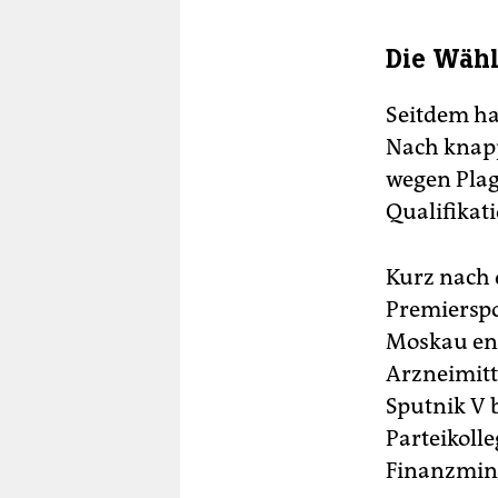
Die Wähl
Seitdem ha
Nach knapp
wegen Plag
Qualifikat
Kurz nach 
Premierspo
Moskau en
Arzneimitt
Sputnik V 
Parteikolle
Finanzmini