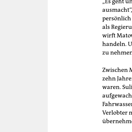
„Es geht u
ausmacht“, 
persönlich 
als Regier
wirft Mato
handeln. U
zu nehmen
Zwischen M
zehn Jahre
waren. Sul
aufgewachs
Fahrwasse
Verlobter 
übernehme