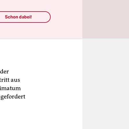
Schon dabei!
 der
ritt aus
ltimatum
sgefordert