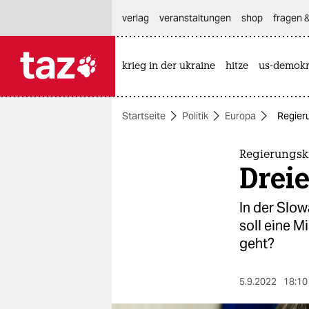
hautnavigation anspringen
hauptinhalt anspringen
footer anspringen
verlag
veranstaltungen
shop
fragen &
krieg in der ukraine
hitze
us-demokr

taz zahl ich
taz zahl ich
Startseite
Politik
Europa
Regieru
themen
politik
Regierungskr
Dreie
öko
In der Slow
gesellschaft
soll eine 
geht?
kultur
sport
5.9.2022
18:10