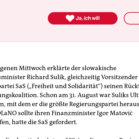

Ja, ich will
enen Mittwoch erklärte der slowakische
minister Richard Sulik, gleichzeitig Vorsitzender
artei SaS („Freiheit und Solidarität“) seinen Rückt
ungskoalition. Schon am 31. August war Suliks U
n, mit dem er die größte Regierungspartei herau
 OLaNO sollte ihren Finanzminister Igor Matovič
en, hatte die SaS gefordert.