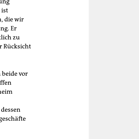
rung
ist
, die wir
ng. Er
lich zu
r Rücksicht
 beide vor
ffen
zheim
 dessen
geschäfte