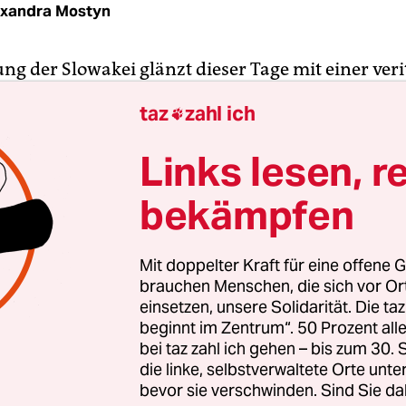
exandra Mostyn
ng der Slowakei glänzt dieser Tage mit einer ver
h Ablauf eines zweimonatigen Ultimatums der Pa
taz
zahl ich

nd Gerechtigkeit“, ein Juniorpartner der inzwisc
en slowakischen Regierungskoalition, werden
Links lesen, r
äsident Eduard Heger und sein Kabinett fortan 
bekämpfen
nterstützung einer Minderheit der Abgeordneten
figen Slowakischen Nationalrat haben.
Mit doppelter Kraft für eine offene G
brauchen Menschen, die sich vor O
einsetzen, unsere Solidarität. Die ta
beginnt im Zentrum“. 50 Prozent a
bei taz zahl ich gehen – bis zum 30
die linke, selbstverwaltete Orte unte
bevor sie verschwinden. Sind Sie da