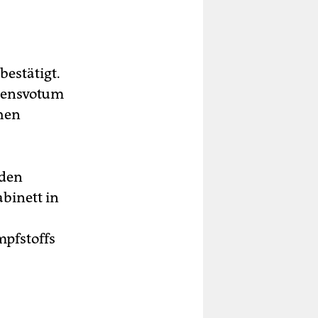
bestätigt.
auensvotum
hen
 den
binett in
pfstoffs