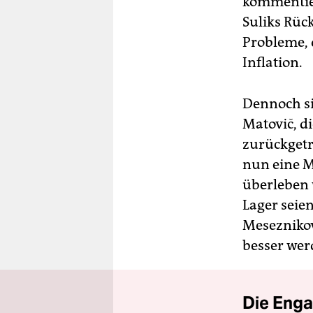
kommentier
Suliks Rüc
Probleme,
Inflation.
Dennoch si
Matovič, di
zurückgetr
nun eine M
überleben 
Lager seie
Meseznikov
besser wer
Die Enga