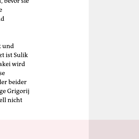
 bevor sie
e
nd
k und
 ist Sulik
akei wird
se
er beider
ge Grigorij
ll nicht