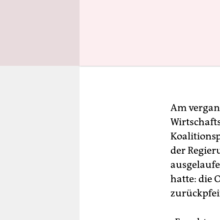
Am vergang
Wirtschafts
Koalitionsp
der Regier
ausgelaufe
hatte: die
zurückpfeif