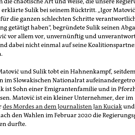
m die chaotische Art und Weise, die unsere Regie
erklärte Sulík bei seinem Rücktritt. „Igor Matovič 
für die ganzen schlechten Schritte verantwortlich
ung getätigt haben“, begründete Sulik seinen Abga
vič vor allem vor, unvernünftig und unverantwort
nd dabei nicht einmal auf seine Koalitionspartne
.
atovič und Sulik tobt ein Hahnenkampf, seitdem
n im Slowakischen Nationalrat aufeinandergetro
ik ist Sohn einer Emigrantenfamilie und in Pfor
en. Matovič ist ein kleiner Unternehmer, der im
r
des Mordes an dem Journalisten Jan Kuciak
und
nach den Wahlen im Februar 2020 die Regierungs
n durfte.