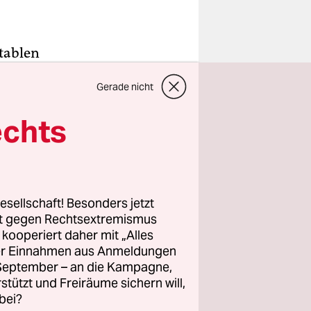
itablen
rtei
Gerade nicht
hen
echts
wohl nur
 im
esellschaft! Besonders jetzt
rt gegen Rechtsextremismus
z kooperiert daher mit „Alles
ller Einnahmen aus Anmeldungen
. September – an die Kampagne,
rstützt und Freiräume sichern will,
bei?