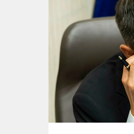
berlin
nord
wahrheit
verlag
verlag
veranstaltungen
shop
fragen & hilfe
unterstützen
abo
genossenschaft