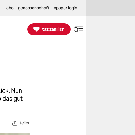
abo
genossenschaft
epaper login

taz zahl ich
taz zahl ich
rück. Nun
b das gut
teilen