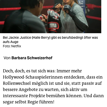
berlin
nord
wahrheit
verlag
Bei Jackie Justice (Halle Berry) gibt es berufsbedingt öfter was
aufs Auge
verlag
Foto: Netflix
veranstaltungen
Von
Barbara Schweizerhof
shop
fragen & hilfe
Doch, doch, es tut sich was: Immer mehr
Hollywood-Schauspielerinnen entdecken, dass ein
unterstützen
Rollenwechsel möglich ist und sie, statt passiv auf
bessere Angebote zu warten, sich aktiv um
abo
interessante Projekte bemühen können. Und dann
genossenschaft
sogar selbst Regie führen!