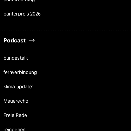
panterpreis 2026
Podcast
bundestalk
fernverbindung
klima update°
Mauerecho
Freie Rede
reingehen