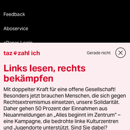
Feedback
Aboservice
ePaper Login
taz
zahl ich
Gerade nicht

Downloads für Abonnierende
Links lesen, rechts
bekämpfen
© 2026 taz Verlags und Vertriebs GmbH
Mit doppelter Kraft für eine offene Gesellschaft!
Alle Rechte vorbehalten. Bei rechtlichen Fragen oder für Genehmigungen
wenden Sie sich bitte an
lizenzen@taz.de
Besonders jetzt brauchen Menschen, die sich gegen
Rechtsextremismus einsetzen, unsere Solidarität.
Daher gehen 50 Prozent der Einnahmen aus
Feedback
Redaktionsstatut
Kommune-Richtlinien
KI-
Neuanmeldungen an „Alles beginnt im Zentrum“ –
eine Kampagne, die bedrohte linke Kulturzentren
Leitlinie
Informant
Datenschutz
Impressum
AGB
und Jugendorte unterstützt. Sind Sie dabei?