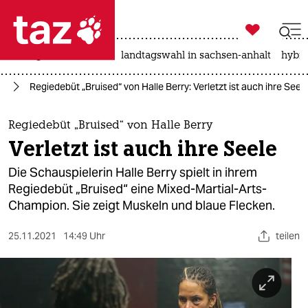

taz zahl ich
niedrigwasser
rente
landtagswahl in sachsen-anhalt
hybri

taz zahl ich
lm
Regiedebüt „Bruised“ von Halle Berry: Verletzt ist auch ihre Seel
taz zahl ich
themen
Regiedebüt „Bruised“ von Halle Berry
Verletzt ist auch ihre Seele
politik
Die Schauspielerin Halle Berry spielt in ihrem
öko
Regiedebüt „Bruised“ eine Mixed-Martial-Arts-
Champion. Sie zeigt Muskeln und blaue Flecken.
gesellschaft
25.11.2021
14:49 Uhr
teilen
kultur
sport